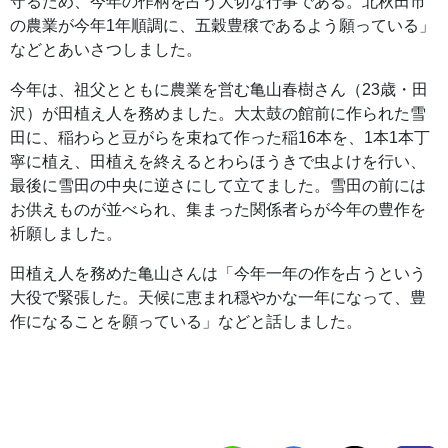
守るため、今年の作柄を占う大切な行事である。北秋田市
の農業が今年1年順調に、五穀豊穣であるよう願っている」
などとあいさつしました。
今年は、祖父とともに農業を営む亀山春樹さん（23歳・田
沢）が田植え人を務めました。大太鼓の館前に作られた雪
田に、稲わらと豆がらを束ねて作った稲16本を、1本1本丁
寧に植え、田植えを終えるとわらほうきで虫よけを行い、
最後に雪田の中央に逆さにして立てました。雪田の前には
お供えものが並べられ、集まった関係者らが今年の豊作を
祈願しました。
田植え人を務めた亀山さんは「今年一年の作を占うという
大役で緊張した。天候に恵まれ穏やかな一年になって、豊
作になることを願っている」などと話しました。