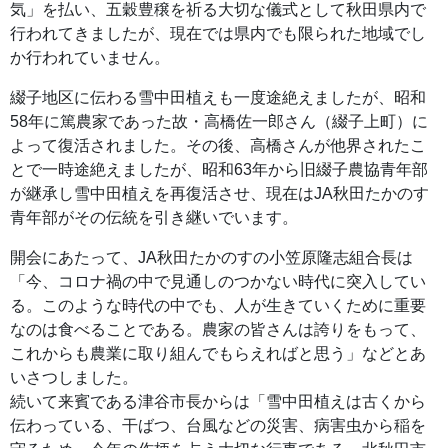
気」を払い、五穀豊穣を祈る大切な儀式として秋田県内で
行われてきましたが、現在では県内でも限られた地域でし
か行われていません。
綴子地区に伝わる雪中田植えも一度途絶えましたが、昭和
58年に篤農家であった故・高橋佐一郎さん（綴子上町）に
よって復活されました。その後、高橋さんが他界されたこ
とで一時途絶えましたが、昭和63年から旧綴子農協青年部
が継承し雪中田植えを再復活させ、現在はJA秋田たかのす
青年部がその伝統を引き継いでいます。
開会にあたって、JA秋田たかのすの小笠原隆志組合長は
「今、コロナ禍の中で見通しのつかない時代に突入してい
る。このような時代の中でも、人が生きていくために重要
なのは食べることである。農家の皆さんは誇りをもって、
これからも農業に取り組んでもらえればと思う」などとあ
いさつしました。
続いて来賓である津谷市長からは「雪中田植えは古くから
伝わっている、干ばつ、台風などの災害、病害虫から稲を