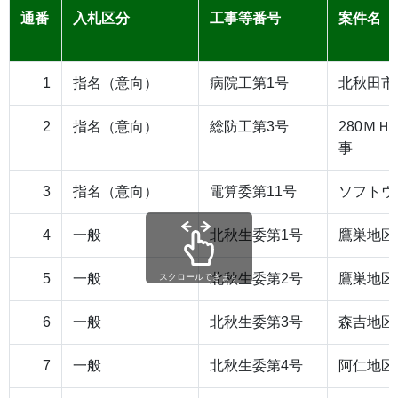
通番
入札区分
工事等番号
案件名
1
指名（意向）
病院工第1号
北秋田市
2
指名（意向）
総防工第3号
280Ｍ
事
3
指名（意向）
電算委第11号
ソフトウ
4
一般
北秋生委第1号
鷹巣地区
5
一般
北秋生委第2号
鷹巣地区
スクロールできます
6
一般
北秋生委第3号
森吉地区
7
一般
北秋生委第4号
阿仁地区