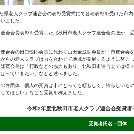
れた県老人クラブ連合会の表彰受賞式にて各種表彰を受けた市内
行いました。
連合会会長表彰を受賞した北秋田市老人クラブ連合会のほか、受
ブ連合会の田口悦郎会長に代わり山田金成副会長が「市連合会
れからの老人クラブは力を合わせて地域が発展するように努力
賀隆寛会長は「行政などの協力もあり、北秋田市連合会では様
んばっていきたい」などと述べました。
回の各団体、個人の受賞は市にとっても頼もしく、誇らしいも
貸してほしい」などと受賞を称えました。
令和2年度北秋田市老人クラブ連合会受賞者
受賞者氏名・団体