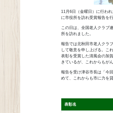
11月6日（金曜日）に行わ
に市役所を訪れ受賞報告を
この日は、全国老人クラブ
所を訪れました。
報告では北秋田市老人クラ
して敬意を申し上げる。こ
表彰を受賞した清風会の加
きているが、これからもが
報告を受け津谷市長は「今
めて、これからも市に力を
表彰名