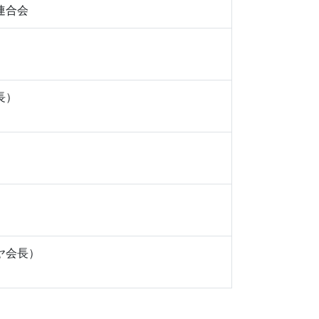
連合会
長）
ヤ会長）