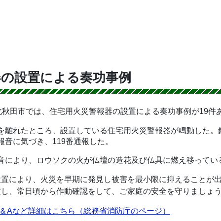
器の設置による奏功事例
北秋田市では、住宅用火災警報器の設置による奏功事例が19件
を離れたところ、設置している住宅用火災警報器が鳴動した。
報音に気づき、119番通報した。
音により、ロウソクの火が仏壇の造花及び仏具に燃え移ってい
設置により、火災を早期に発見し被害を最小限に抑えることが
置し、常日頃から作動確認をして、ご家庭の安全を守りましょ
＆Aなど詳細はこちら（総務省消防庁のページ）