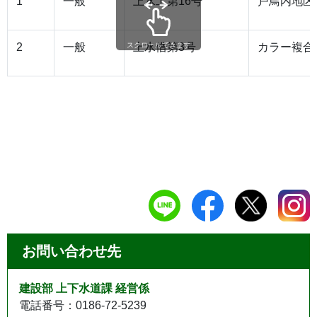
1
一般
上水工第16号
戸鳥内地区
2
一般
上水借第3号
カラー複合
スクロールできます
お問い合わせ先
建設部 上下水道課 経営係
電話番号：0186-72-5239