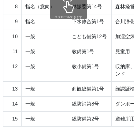
8
指名（意向）
林振委第14号
森林経営
スクロールできます
9
指名
下水修合第1号
合川浄化
10
一般
こども備第12号
加湿空気
11
一般
教備第1号
児童用 
12
一般
教小備第1号
収納庫、
ンド
13
一般
商観総備第1号
顔認証検
14
一般
総防消第8号
ダンボー
15
一般
総防備第2号
避難所用