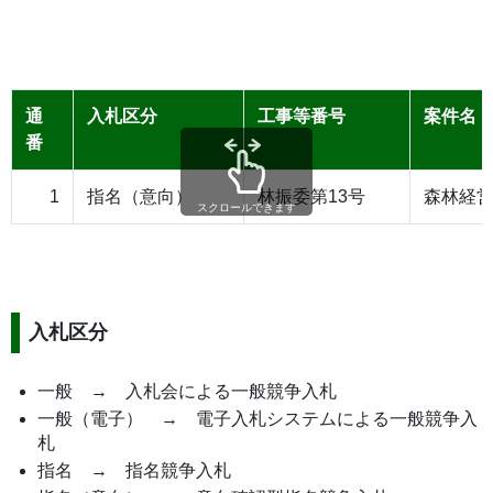
通
入札区分
工事等番号
案件名
番
1
指名（意向）
林振委第13号
森林経
スクロールできます
入札区分
一般 → 入札会による一般競争入札
一般（電子） → 電子入札システムによる一般競争入
札
指名 → 指名競争入札