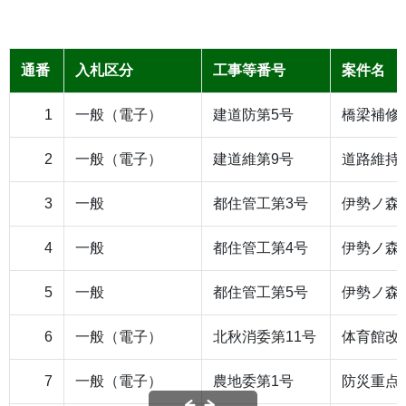
通番
入札区分
工事等番号
案件名
1
一般（電子）
建道防第5号
橋梁補修
2
一般（電子）
建道維第9号
道路維持
3
一般
都住管工第3号
伊勢ノ森
4
一般
都住管工第4号
伊勢ノ森
5
一般
都住管工第5号
伊勢ノ森
6
一般（電子）
北秋消委第11号
体育館改
7
一般（電子）
農地委第1号
防災重点