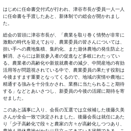
はじめに任命書交付式が行われ、津谷市長が委員一人一人
に任命書を手渡したあと、新体制での総会が開かれまし
た。
総会の冒頭に津谷市長が、「農業を取り巻く情勢が非常に
激動の時代を迎えており、農業委員の皆さんについては、
担い手への農地集積、集約化、また遊休農地の発生防止と
解消、さらには新規参入者の促進など多岐にわたってい
る。農業者の高齢化や新規就農者の減少、中間産地の有効
活用等が問題視されている中で、農業委員の果たす役割は
今後ますます重要となってくるので、地域の実情や農地に
精通する強みを十分生かされ、業務に当たられること期待
する」などとあいさつし、新委員の今後の活躍に期待を寄
せました。
このあと議事に入り、会長の互選では立候補した後藤久美
さんが全会一致で決定されました。後藤会長は就任にあた
り「少子高齢化で段々と農家の方々が高齢化しつつあり、
農地も遊休農地がかなり目立ってきている状態である。こ