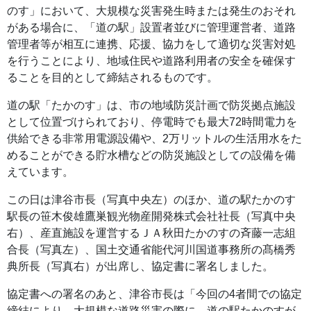
のす」において、大規模な災害発生時または発生のおそれ
がある場合に、「道の駅」設置者並びに管理運営者、道路
管理者等が相互に連携、応援、協力をして適切な災害対処
を行うことにより、地域住民や道路利用者の安全を確保す
ることを目的として締結されるものです。
道の駅「たかのす」は、市の地域防災計画で防災拠点施設
として位置づけられており、停電時でも最大72時間電力を
供給できる非常用電源設備や、2万リットルの生活用水をた
めることができる貯水槽などの防災施設としての設備を備
えています。
この日は津谷市長（写真中央左）のほか、道の駅たかのす
駅長の笹木俊雄鷹巣観光物産開発株式会社社長（写真中央
右）、産直施設を運営するＪＡ秋田たかのすの斉藤一志組
合長（写真左）、国土交通省能代河川国道事務所の髙橋秀
典所長（写真右）が出席し、協定書に署名しました。
協定書への署名のあと、津谷市長は「今回の4者間での協定
締結により、大規模な道路災害の際に、道の駅たかのすが