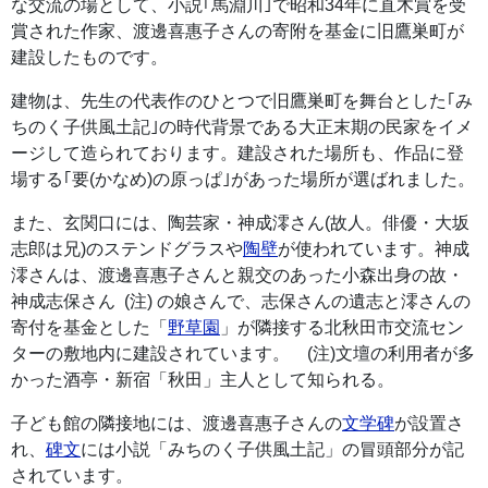
な交流の場として、小説｢馬淵川｣で昭和34年に直木賞を受
賞された作家、渡邊喜惠子さんの寄附を基金に旧鷹巣町が
建設したものです。
建物は、先生の代表作のひとつで旧鷹巣町を舞台とした｢み
ちのく子供風土記｣の時代背景である大正末期の民家をイメ
ージして造られております。建設された場所も、作品に登
場する｢要(かなめ)の原っぱ｣があった場所が選ばれました。
また、玄関口には、陶芸家・神成澪さん(故人。俳優・大坂
志郎は兄)のステンドグラスや
陶壁
が使われています。神成
澪さんは、渡邊喜惠子さんと親交のあった小森出身の故・
神成志保さん (注) の娘さんで、志保さんの遺志と澪さんの
寄付を基金とした「
野草園
」が隣接する北秋田市交流セン
ターの敷地内に建設されています。 (注)文壇の利用者が多
かった酒亭・新宿「秋田」主人として知られる。
子ども館の隣接地には、渡邊喜惠子さんの
文学碑
が設置さ
れ、
碑文
には小説「みちのく子供風土記」の冒頭部分が記
されています。