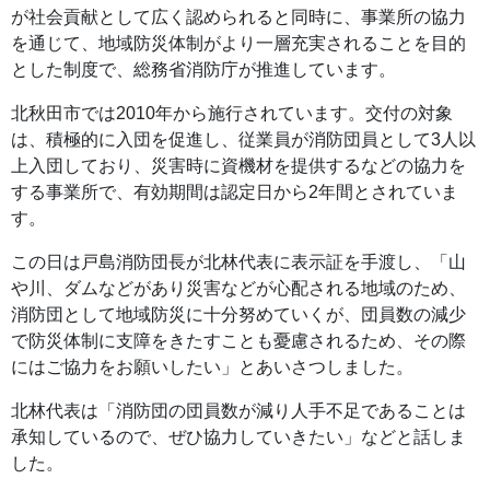
が社会貢献として広く認められると同時に、事業所の協力
を通じて、地域防災体制がより一層充実されることを目的
とした制度で、総務省消防庁が推進しています。
北秋田市では2010年から施行されています。交付の対象
は、積極的に入団を促進し、従業員が消防団員として3人以
上入団しており、災害時に資機材を提供するなどの協力を
する事業所で、有効期間は認定日から2年間とされていま
す。
この日は戸島消防団長が北林代表に表示証を手渡し、「山
や川、ダムなどがあり災害などが心配される地域のため、
消防団として地域防災に十分努めていくが、団員数の減少
で防災体制に支障をきたすことも憂慮されるため、その際
にはご協力をお願いしたい」とあいさつしました。
北林代表は「消防団の団員数が減り人手不足であることは
承知しているので、ぜひ協力していきたい」などと話しま
した。