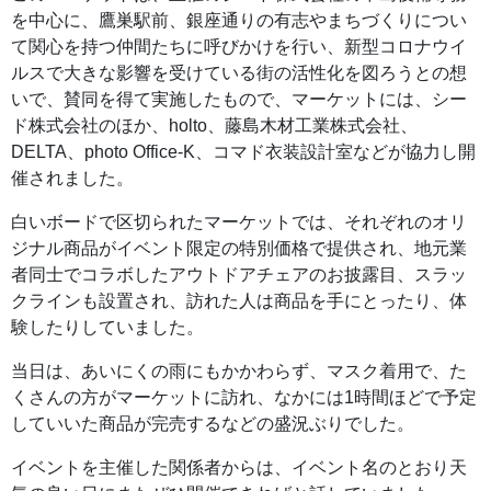
を中心に、鷹巣駅前、銀座通りの有志やまちづくりについ
て関心を持つ仲間たちに呼びかけを行い、新型コロナウイ
ルスで大きな影響を受けている街の活性化を図ろうとの想
いで、賛同を得て実施したもので、マーケットには、シー
ド株式会社のほか、holto、藤島木材工業株式会社、
DELTA、photo Office-K、コマド衣装設計室などが協力し開
催されました。
白いボードで区切られたマーケットでは、それぞれのオリ
ジナル商品がイベント限定の特別価格で提供され、地元業
者同士でコラボしたアウトドアチェアのお披露目、スラッ
クラインも設置され、訪れた人は商品を手にとったり、体
験したりしていました。
当日は、あいにくの雨にもかかわらず、マスク着用で、た
くさんの方がマーケットに訪れ、なかには1時間ほどで予定
していいた商品が完売するなどの盛況ぶりでした。
イベントを主催した関係者からは、イベント名のとおり天