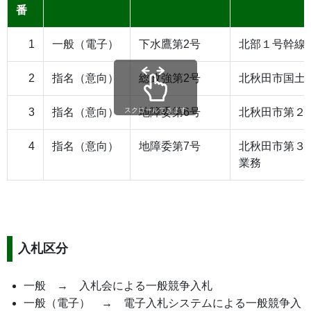
番
1
一般（電子）
下水鷹第2号
北部１号幹線
2
指名（意向）
総政強第2号
北秋田市国土
3
指名（意向）
地障委第6号
北秋田市第２
スクロールできます
4
指名（意向）
地障委第7号
北秋田市第３
業務
入札区分
一般 → 入札会による一般競争入札
一般（電子） → 電子入札システムによる一般競争入