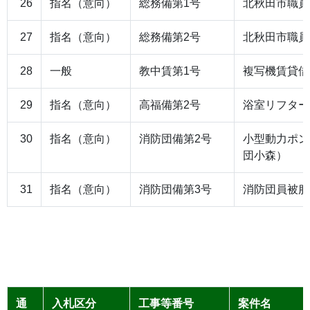
26
指名（意向）
総務備第1号
北秋田市職員
27
指名（意向）
総務備第2号
北秋田市職員
28
一般
教中賃第1号
複写機賃貸借
29
指名（意向）
高福備第2号
浴室リフター
30
指名（意向）
消防団備第2号
小型動力ポン
団小森）
31
指名（意向）
消防団備第3号
消防団員被服
通
入札区分
工事等番号
案件名