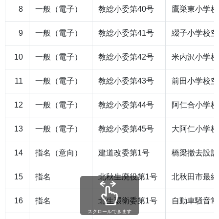
8
一般（電子）
教総小委第40号
鷹巣東小学校
9
一般（電子）
教総小委第41号
綴子小学校空
10
一般（電子）
教総小委第42号
米内沢小学校
11
一般（電子）
教総小委第43号
前田小学校空
12
一般（電子）
教総小委第44号
阿仁合小学校
13
一般（電子）
教総小委第45号
大阿仁小学校
14
指名（意向）
建道改委第1号
橋梁撤去設計
15
指名
北秋生廃役第1号
北秋田市最終
16
指名
北生環衛委第1号
自動車騒音常
スクロールできます