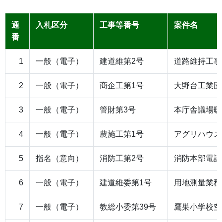
通
入札区分
工事等番号
案件名
番
1
一般（電子）
建道維第2号
道路維持工事
2
一般（電子）
商企工第1号
大野台工業団
3
一般（電子）
管財第3号
本庁舎議場暖
4
一般（電子）
農施工第1号
アグリハウス
5
指名（意向）
消防工第2号
消防本部電話
6
一般（電子）
建道維委第1号
用地測量業務
7
一般（電子）
教総小委第39号
鷹巣小学校空