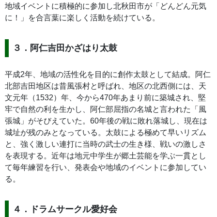
地域イベントに積極的に参加し北秋田市が「どんどん元気
に！」を合言葉に楽しく活動を続けている。
３．阿仁吉田かざはり太鼓
平成2年、地域の活性化を目的に創作太鼓として結成。阿仁
北部吉田地区は昔風張村と呼ばれ、地区の北西側には、天
文元年（1532）年、今から470年あまり前に築城され、堅
牢で自然の利を生かし、阿仁部屈指の名城と言われた「風
張城」がそびえていた。60年後の戦に敗れ落城し、現在は
城址が残のみとなっている。太鼓による極めて早いリズム
と、強く激しい連打に当時の武士の生き様、戦いの激しさ
を表現する。近年は地元中学生が郷土芸能を学ぶ一貫とし
て毎年練習を行い、発表会や地域のイベントに参加してい
る。
４．ドラムサークル愛好会