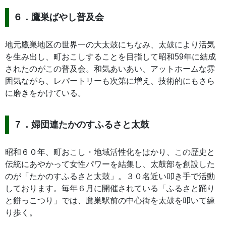
６．鷹巣ばやし普及会
地元鷹巣地区の世界一の大太鼓にちなみ、太鼓により活気
を生み出し、町おこしすることを目指して昭和59年に結成
されたのがこの普及会。和気あいあい、アットホームな雰
囲気ながら、レパートリーも次第に増え、技術的にもさら
に磨きをかけている。
７．婦団連たかのすふるさと太鼓
昭和６０年、町おこし・地域活性化をはかり、この歴史と
伝統にあやかって女性パワーを結集し、太鼓部を創設した
のが「たかのすふるさと太鼓」。３０名近い叩き手で活動
しております。毎年６月に開催されている「ふるさと踊り
と餅っこつり」では、鷹巣駅前の中心街を太鼓を叩いて練
り歩く。