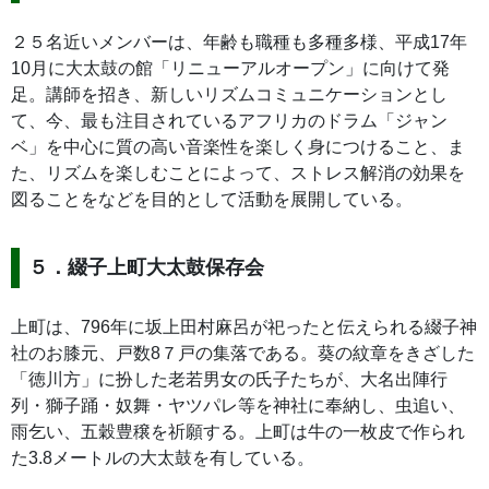
２５名近いメンバーは、年齢も職種も多種多様、平成17年
10月に大太鼓の館「リニューアルオープン」に向けて発
足。講師を招き、新しいリズムコミュニケーションとし
て、今、最も注目されているアフリカのドラム「ジャン
ベ」を中心に質の高い音楽性を楽しく身につけること、ま
た、リズムを楽しむことによって、ストレス解消の効果を
図ることをなどを目的として活動を展開している。
５．綴子上町大太鼓保存会
上町は、796年に坂上田村麻呂が祀ったと伝えられる綴子神
社のお膝元、戸数8７戸の集落である。葵の紋章をきざした
「徳川方」に扮した老若男女の氏子たちが、大名出陣行
列・獅子踊・奴舞・ヤツパレ等を神社に奉納し、虫追い、
雨乞い、五穀豊穣を祈願する。上町は牛の一枚皮で作られ
た3.8メートルの大太鼓を有している。