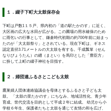
１．綴子下町大太鼓保存会
下町は戸数1１５戸、県内初の「道の駅たかのす」に近く、
大区画の広大な水田が広がる。この圃場の用水確保のため
に雨乞いの行事として、鎌倉時代初期の約700年前に始まっ
たのが「大太鼓祭り」とされている。現在下町は、ギネス
認定直径3.71メートルの大太鼓を有する。千成瓢箪（せん
なりびょうたん）の纒（まとい）を馬印とした「豊臣方」
に扮して上町の綴子神社を目指す。
２．婦団連ふるさとこども太鼓
鷹巣婦人団体連絡協議会を母体とするふるさと子ども太
鼓。 「太鼓の里たかのす」にちなみ、地域活性化、青少年
育成、世代交流を目的として平成２年に結成。 幼児から小
学校６年生、保護者たちと太鼓を通じて友情の和を広げ、