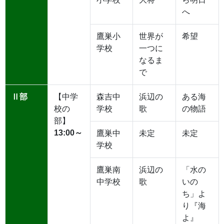
へ
鷹巣小
世界が
希望
学校
一つに
なるま
で
Ⅱ部
【中学
森吉中
浜辺の
ある海
校の
学校
歌
の物語
部】
13:00～
鷹巣中
未定
未定
学校
鷹巣南
浜辺の
「水の
中学校
歌
いの
ち」よ
り『海
よ』