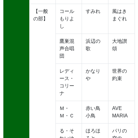
【一般
コール
すみれ
風はき
の部】
もりよ
まぐれ
し
鷹巣混
浜辺の
大地讃
声合唱
歌
頌
団
レディ
かなり
世界の
ース・
や
約束
コリー
ナ
Ｍ・
赤い鳥
AVE
Ｍ・Ｃ
小鳥
MARIA
る・そ
ほろほ
パリの