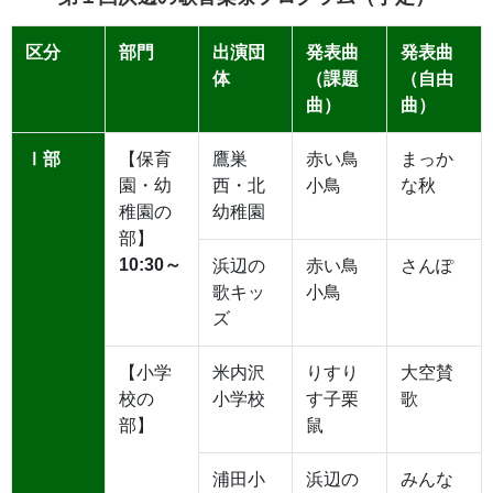
区分
部門
出演団
発表曲
発表曲
体
（課題
（自由
曲）
曲）
Ⅰ部
【保育
鷹巣
赤い鳥
まっか
園・幼
西・北
小鳥
な秋
稚園の
幼稚園
部】
10:30～
浜辺の
赤い鳥
さんぽ
歌キッ
小鳥
ズ
【小学
米内沢
りすり
大空賛
校の
小学校
す子栗
歌
部】
鼠
浦田小
浜辺の
みんな