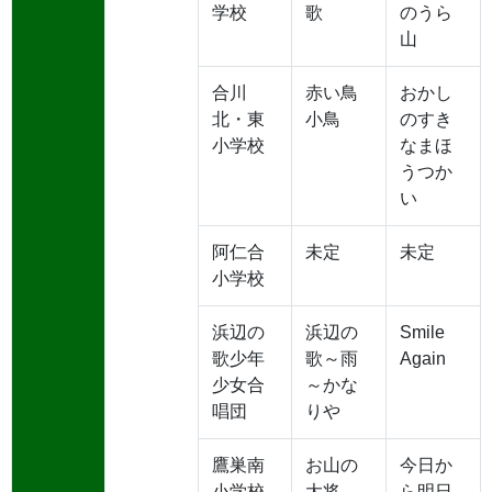
学校
歌
のうら
山
合川
赤い鳥
おかし
北・東
小鳥
のすき
小学校
なまほ
うつか
い
阿仁合
未定
未定
小学校
浜辺の
浜辺の
Smile
歌少年
歌～雨
Again
少女合
～かな
唱団
りや
鷹巣南
お山の
今日か
小学校
大将
ら明日