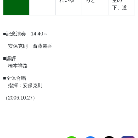
れいゆ
ろと
空の
下、道
■記念演奏 14:40～
安保克則 斎藤麗香
■講評
橋本祥路
■全体合唱
指揮：安保克則
（2006.10.27）