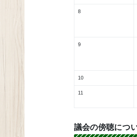
8
9
10
11
議会の傍聴につ