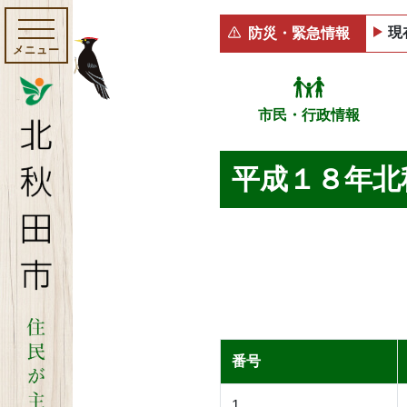
現
防災・緊急情報
メニュー
市民・行政情報
平成１８年北
番号
1