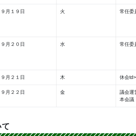
９月１９日
火
常任委
９月２０日
水
常任委
９月２１日
木
休会td>
９月２２日
金
議会運
本会議
いて