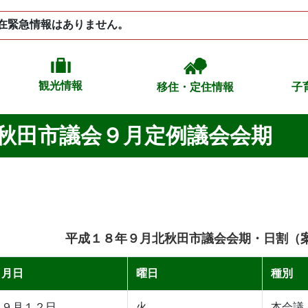
在緊急情報はありません。
観光情報
移住・定住情報
子
秋田市議会９月定例議会会期
平成１８年９月北秋田市議会会期・日割（
月日
曜日
種別
９月１２日
火
本会議