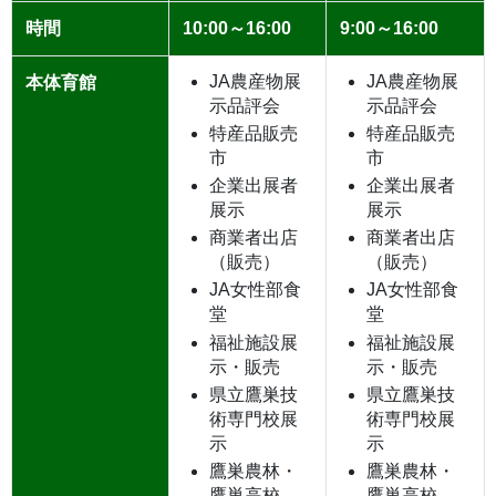
時間
10:00～16:00
9:00～16:00
JA農産物展
JA農産物展
本体育館
示品評会
示品評会
特産品販売
特産品販売
市
市
企業出展者
企業出展者
展示
展示
商業者出店
商業者出店
（販売）
（販売）
JA女性部食
JA女性部食
堂
堂
福祉施設展
福祉施設展
示・販売
示・販売
県立鷹巣技
県立鷹巣技
術専門校展
術専門校展
示
示
鷹巣農林・
鷹巣農林・
鷹巣高校
鷹巣高校