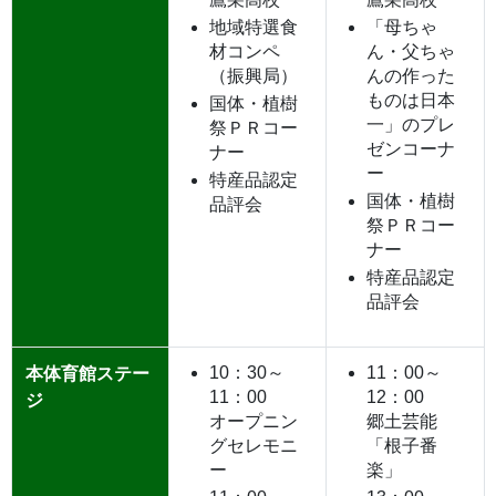
地域特選食
「母ちゃ
材コンペ
ん・父ちゃ
（振興局）
んの作った
ものは日本
国体・植樹
一」のプレ
祭ＰＲコー
ゼンコーナ
ナー
ー
特産品認定
国体・植樹
品評会
祭ＰＲコー
ナー
特産品認定
品評会
10：30～
11：00～
本体育館ステー
11：00
12：00
ジ
オープニン
郷土芸能
グセレモニ
「根子番
ー
楽」