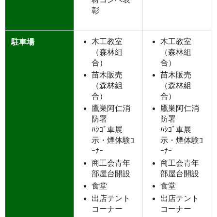
彰
木工教室
木工教室
駐車場
（森林組
（森林組
合）
合）
苗木販売
苗木販売
（森林組
（森林組
合）
合）
鷹巣阿仁消
鷹巣阿仁消
防署
防署
ﾊｼｺﾞ車展
ﾊｼｺﾞ車展
示・煙体験ｺ
示・煙体験ｺ
ｰﾅｰ
ｰﾅｰ
商工会青年
商工会青年
部屋台開設
部屋台開設
食堂
食堂
出店テント
出店テント
コーナー
コーナー