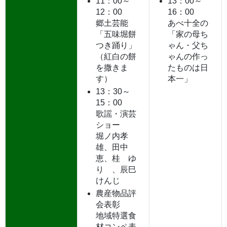
11：00～
13：00～
12：00
16：00
郷土芸能
あべ十全の
「五味堀餅
「家の母ち
つき踊り」
ゃん・父ち
（紅白の餅
ゃんの作っ
を撒きま
たものは日
す）
本一」
13：30～
15：00
歌謡・演芸
ショー
堀ノ内孝
雄、田中
恵、桂 ゆ
り 、辰巳
けんじ
農産物品評
会表彰
地域特選食
材コンペ表