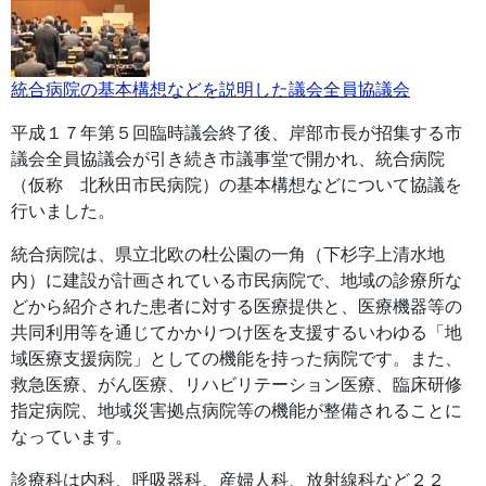
統合病院の基本構想などを説明した議会全員協議会
平成１７年第５回臨時議会終了後、岸部市長が招集する市
議会全員協議会が引き続き市議事堂で開かれ、統合病院
（仮称 北秋田市民病院）の基本構想などについて協議を
行いました。
統合病院は、県立北欧の杜公園の一角（下杉字上清水地
内）に建設が計画されている市民病院で、地域の診療所な
どから紹介された患者に対する医療提供と、医療機器等の
共同利用等を通じてかかりつけ医を支援するいわゆる「地
域医療支援病院」としての機能を持った病院です。また、
救急医療、がん医療、リハビリテーション医療、臨床研修
指定病院、地域災害拠点病院等の機能が整備されることに
なっています。
診療科は内科、呼吸器科、産婦人科、放射線科など２２