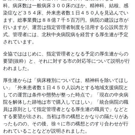
科。病床数は一般病床３００床のほか、精神科、結核、感
染症など３５４床、外来患者数１日４５０人を見込んでい
ます。総事業費は８８億７千５百万円。病院の建設は市が
行いますが、運営は指定管理者制度を活用する公設民営方
式。管理者には、北秋中央病院病を経営する厚生連が予定
されています。
全協でははじめに、指定管理者となる予定の厚生連からの
要望(抜粋）と、それに対する市の対応等について説明が行
われました。
厚生連からは「病床種別については、精神科を除いてほし
い」「外来患者数１日４５０人以内とする地域支援病院と
しての運営は条件や態勢が整った時点で」「現在の中央病
院を解体した跡地は市で購入してほしい」「統合病院の職
員は原則として指定管理者となる厚生連の職員で」などと
する要望が出され、当初は市の構想とかなりの隔たりがあ
ったものの、その後、徐々に市の構想とのすり合わせが行
われていることなどが説明されました。