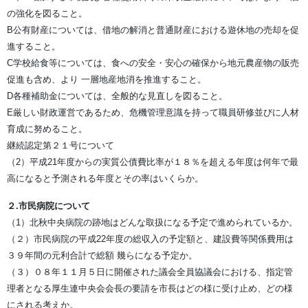
の強化を図ること。
B公有財産については、借地の解消と普通財産における遊休地の売却を促
進すること。
C学校給食等については、食への安全・安心の確保から地元農産物の販売
促進も含め、より 一層地産地消を推進すること。
D各種補助金については、全般的な見直しを図ること。
E厳しい財政運営であるため、危機管理意識を持って職員研修並びに人材
育成に努めること。
継続認定第２１号について
（2）平成21年度からの実質公債費比率が１８％を超える年度は何年で最
高になると予測される年度とその率はいくらか。
２.市民病院について
（1）北秋中央病院の跡地はどんな取扱になる予定で進められているか。
（２）市民病院の平成22年度の総収入の予定額と、建設費等関係費用は
３９年間の元利合計で総額 幾らになる予定か。
（３）０８年１１月５日に開催された議会全員協議会における、指定管
理者となる厚生連中央会会長の要請を市長はどの様に受け止め、どの様
にされる考えか。