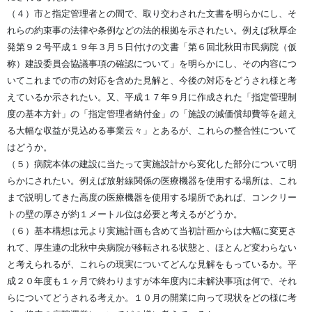
（４）市と指定管理者との間で、取り交わされた文書を明らかにし、そ
れらの約束事の法律や条例などの法的根拠を示されたい。例えば秋厚企
発第９２号平成１９年３月５日付けの文書「第６回北秋田市民病院（仮
称）建設委員会協議事項の確認について」を明らかにし、その内容につ
いてこれまでの市の対応を含めた見解と、今後の対応をどうされ様と考
えているか示されたい。又、平成１７年９月に作成された「指定管理制
度の基本方針」の「指定管理者納付金」の「施設の減価償却費等を超え
る大幅な収益が見込める事業云々」とあるが、これらの整合性について
はどうか。
（５）病院本体の建設に当たって実施設計から変化した部分について明
らかにされたい。例えば放射線関係の医療機器を使用する場所は、これ
まで説明してきた高度の医療機器を使用する場所であれば、コンクリー
トの壁の厚さが約１メートル位は必要と考えるがどうか。
（６）基本構想は元より実施計画も含めて当初計画からは大幅に変更さ
れて、厚生連の北秋中央病院が移転される状態と、ほとんど変わらない
と考えられるが、これらの現実についてどんな見解をもっているか。平
成２０年度も１ヶ月で終わりますが本年度内に未解決事項は何で、それ
らについてどうされる考えか。１０月の開業に向って現状をどの様に考