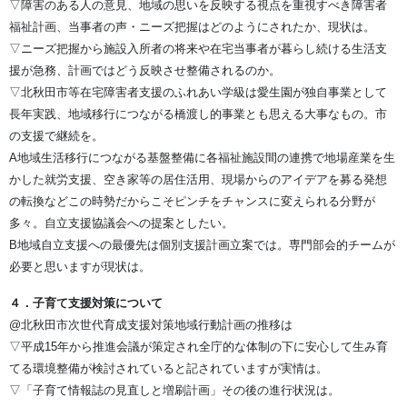
▽障害のある人の意見、地域の思いを反映する視点を重視すべき障害者
福祉計画、当事者の声・ニーズ把握はどのようにされたか、現状は。
▽ニーズ把握から施設入所者の将来や在宅当事者が暮らし続ける生活支
援が急務、計画ではどう反映させ整備されるのか。
▽北秋田市等在宅障害者支援のふれあい学級は愛生園が独自事業として
長年実践、地域移行につながる橋渡し的事業とも思える大事なもの。市
の支援で継続を。
A地域生活移行につながる基盤整備に各福祉施設間の連携で地場産業を生
かした就労支援、空き家等の居住活用、現場からのアイデアを募る発想
の転換などこの時勢だからこそピンチをチャンスに変えられる分野が
多々。自立支援協議会への提案としたい。
B地域自立支援への最優先は個別支援計画立案では。専門部会的チームが
必要と思いますが現状は。
４．子育て支援対策について
@北秋田市次世代育成支援対策地域行動計画の推移は
▽平成15年から推進会議が策定され全庁的な体制の下に安心して生み育
てる環境整備が検討されていると記されていますが実情は。
▽「子育て情報誌の見直しと増刷計画」その後の進行状況は。