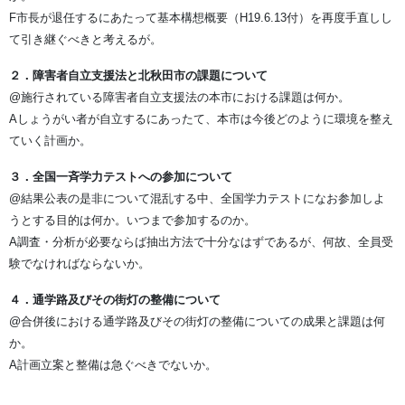
F市長が退任するにあたって基本構想概要（H19.6.13付）を再度手直しし
て引き継ぐべきと考えるが。
２．障害者自立支援法と北秋田市の課題について
@施行されている障害者自立支援法の本市における課題は何か。
Aしょうがい者が自立するにあったて、本市は今後どのように環境を整え
ていく計画か。
３．全国一斉学力テストへの参加について
@結果公表の是非について混乱する中、全国学力テストになお参加しよ
うとする目的は何か。いつまで参加するのか。
A調査・分析が必要ならば抽出方法で十分なはずであるが、何故、全員受
験でなければならないか。
４．通学路及びその街灯の整備について
@合併後における通学路及びその街灯の整備についての成果と課題は何
か。
A計画立案と整備は急ぐべきでないか。