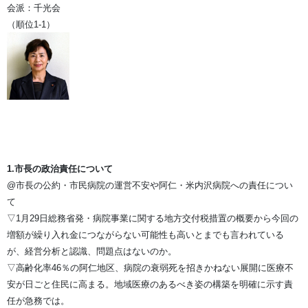
会派：千光会
（順位1-1）
1.市長の政治責任について
@市長の公約・市民病院の運営不安や阿仁・米内沢病院への責任につい
て
▽1月29日総務省発・病院事業に関する地方交付税措置の概要から今回の
増額が繰り入れ金につながらない可能性も高いとまでも言われている
が、経営分析と認識、問題点はないのか。
▽高齢化率46％の阿仁地区、病院の衰弱死を招きかねない展開に医療不
安が日ごと住民に高まる。地域医療のあるべき姿の構築を明確に示す責
任が急務では。