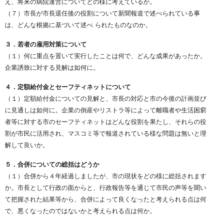
え、将来の病院運営についてどの様に考えているか。
（７）市長が市長退任後の役割について新聞報道で述べられている事
は、どんな根拠に基づいて述べ られたものなのか。
３．若者の雇用対策について
（１）何に重点を置いて実行したことは何で、どんな成果があったか。
企業誘致に対する見解は如何に。
４．定額給付金とセーフティネットについて
（１）定額給付金についての見解と、市長の対応と市の今後の計画並び
に見通しは如何に。企業の倒産やリストラ等によって離職者や生活困窮
者等に対する市のセーフティネットはどんな役割を果たし、それらの役
割が市民に活用され、マスコミ等で報道されている様な問題は無いと理
解して良いか。
５．合併についての総括はどうか
（１）合併から４年経過しましたが、市の現状をどの様に総括されます
か。市長として行政の面からと、行政報告等を通じて市民の声等を聞い
て把握された結果等から、合併によって良くなったと考えられる点は何
で、悪くなったのではないかと考えられる点は何か。