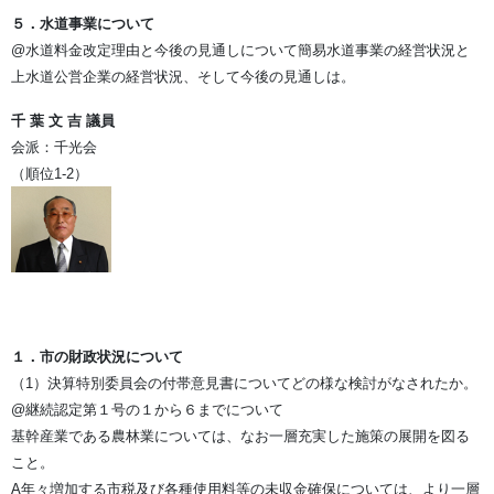
５．水道事業について
@水道料金改定理由と今後の見通しについて簡易水道事業の経営状況と
上水道公営企業の経営状況、そして今後の見通しは。
千 葉 文 吉 議員
会派：千光会
（順位1-2）
１．市の財政状況について
（1）決算特別委員会の付帯意見書についてどの様な検討がなされたか。
@継続認定第１号の１から６までについて
基幹産業である農林業については、なお一層充実した施策の展開を図る
こと。
A年々増加する市税及び各種使用料等の未収金確保については、より一層