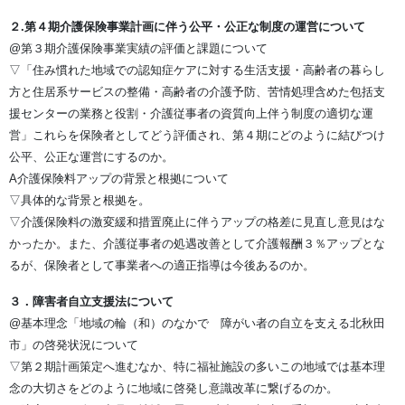
２.第４期介護保険事業計画に伴う公平・公正な制度の運営について
@第３期介護保険事業実績の評価と課題について
▽「住み慣れた地域での認知症ケアに対する生活支援・高齢者の暮らし
方と住居系サービスの整備・高齢者の介護予防、苦情処理含めた包括支
援センターの業務と役割・介護従事者の資質向上伴う制度の適切な運
営」これらを保険者としてどう評価され、第４期にどのように結びつけ
公平、公正な運営にするのか。
A介護保険料アップの背景と根拠について
▽具体的な背景と根拠を。
▽介護保険料の激変緩和措置廃止に伴うアップの格差に見直し意見はな
かったか。また、介護従事者の処遇改善として介護報酬３％アップとな
るが、保険者として事業者への適正指導は今後あるのか。
３．障害者自立支援法について
@基本理念「地域の輪（和）のなかで 障がい者の自立を支える北秋田
市」の啓発状況について
▽第２期計画策定へ進むなか、特に福祉施設の多いこの地域では基本理
念の大切さをどのように地域に啓発し意識改革に繋げるのか。