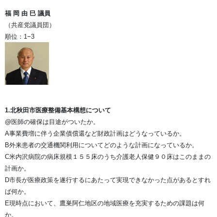
福 岡 由 巳 議員
（共産党議員団）
順位：1−3
1.北秋田市医療整備基本構想について
@医師の確保は目途がついたか。
A事業費増に伴う企業債償還など財政計画はどうなっているか。
B外来患者の交通機関利用についてどのような計画になっているか。
C米内沢病院の病床規模１５５床のうち介護老人保健９０床はこのままの
計画か。
D市長が医療政策を遂行するにあたって実現できなかった点があるとすれ
ば何か。
E現時点において、鷹巣阿仁地区の地域医療を充実するための課題は何
か。