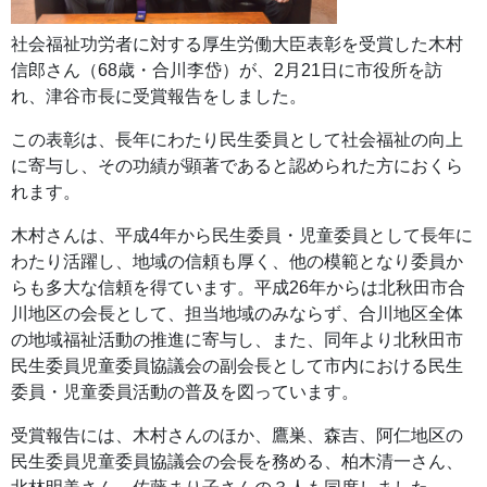
社会福祉功労者に対する厚生労働大臣表彰を受賞した木村
信郎さん（68歳・合川李岱）が、2月21日に市役所を訪
れ、津谷市長に受賞報告をしました。
この表彰は、長年にわたり民生委員として社会福祉の向上
に寄与し、その功績が顕著であると認められた方におくら
れます。
木村さんは、平成4年から民生委員・児童委員として長年に
わたり活躍し、地域の信頼も厚く、他の模範となり委員か
らも多大な信頼を得ています。平成26年からは北秋田市合
川地区の会長として、担当地域のみならず、合川地区全体
の地域福祉活動の推進に寄与し、また、同年より北秋田市
民生委員児童委員協議会の副会長として市内における民生
委員・児童委員活動の普及を図っています。
受賞報告には、木村さんのほか、鷹巣、森吉、阿仁地区の
民生委員児童委員協議会の会長を務める、柏木清一さん、