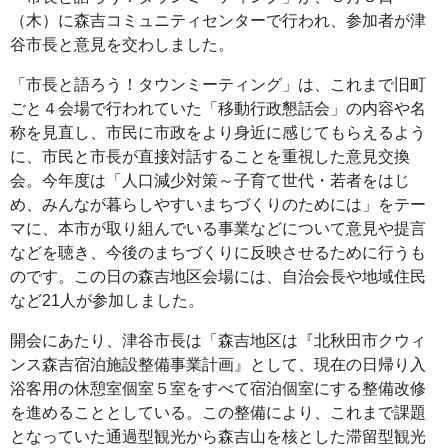
（木）に森吉コミュニティセンターで行われ、参加者が津
谷市長と意見を交わしました。
「市長と語ろう！タウンミーティング」は、これまで旧町
ごと４会場で行われていた「移動行政懇話会」の内容や名
称を見直し、市民に市政をより身近に感じてもらえるよう
に、市民と市長が直接対話することを重視した意見交換
会。今年度は「人口減少対策～子育て世代・若者をはじ
め、みんなが暮らしやすいまちづくりのためには」をテー
マに、本市が取り組んでいる事業などについて意見や提言
などを聴き、今後のまちづくりに反映させるために行うも
のです。この日の森吉地区会場には、自治会長や地域住民
など21人が参加しました。
開会にあたり、津谷市長は「森吉地区は『北秋田市クウィ
ンス森吉宿泊施設整備事業計画』として、現在の日帰り入
浴客用の休憩室個室５室をすべて宿泊個室にする整備改修
を進めることとしている。この整備により、これまで課題
となっていた通過型観光から森吉山を核とした滞留型観光