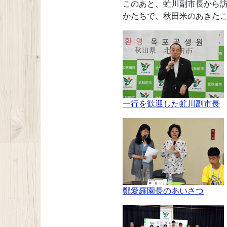
このあと、虻川副市長から
かたちで、秋田米のあきた
一行を歓迎した虻川副市長
鄭愛羅園長のあいさつ