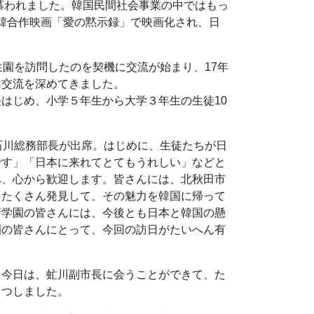
慕われました。韓国民間社会事業の中ではもっ
日韓合作映画「愛の黙示録」で映画化され、日
園を訪問したのを契機に交流が始まり、17年
韓交流を深めてきました。
はじめ、小学５年生から大学３年生の生徒10
石川総務部長が出席。はじめに、生徒たちが日
です」「日本に来れてとてもうれしい」などと
へ、心から歓迎します。皆さんには、北秋田市
をたくさん発見して、その魅力を韓国に帰って
清学園の皆さんには、今後とも日本と韓国の懸
園の皆さんにとって、今回の訪日がたいへん有
。今日は、虻川副市長に会うことができて、た
さつしました。