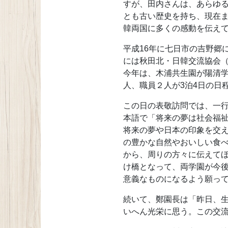
すが、田内さんは、あらゆる
とも古い歴史を持ち、現在ま
韓両国に多くの感動を伝え
平成16年に七日市の吉野郷
には秋田北・日韓交流協会
今年は、木浦共生園が陽清学
人、職員２人が3泊4日の日
この日の表敬訪問では、一行
本語で「将来の夢は社会福
将来の夢や日本の印象を交
の豊かな自然やおいしい食
から、周りの方々に伝えて
け橋となって、両学園が今
意義なものになるよう願っ
続いて、鄭園長は「昨日、
いへん光栄に思う。この交