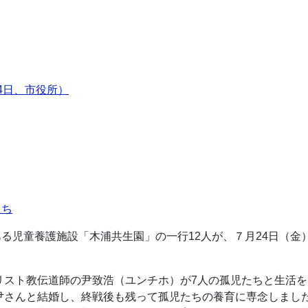
4日、市役所）
たち
る児童養護施設「木浦共生園」の一行12人が、７月24日（金
キリスト教伝道師の尹致浩（ユンチホ）が7人の孤児たちと生活
尹さんと結婚し、終戦後も残って孤児たちの養育に専念しまし