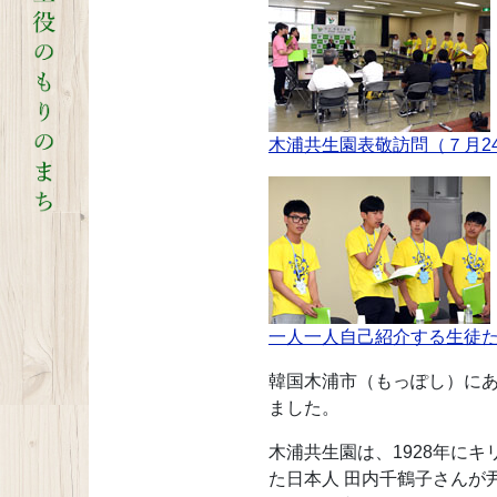
木浦共生園表敬訪問（７月2
一人一人自己紹介する生徒
韓国木浦市（もっぽし）にあ
ました。
木浦共生園は、1928年に
た日本人 田内千鶴子さんが