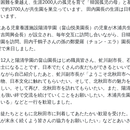
困難を乗越え、生涯2000人の孤児を育て「韓国孤児の母」と
で約3700人が共生園を巣立っています。 田内園長の生涯は
ています。
にある児童養護施設陽清学園（畠山悦美園長）の児童が木浦共生
（吉岡興会長）が設立され、毎年交互に訪問し合いながら、日
園を訪問。田内千鶴子さんの孫の鄭愛羅（チョン・エラ）園長
程で来日しました。
12人と陽清学園の畠山園長はじめ職員皆さん、虻川副市長、
祉士になることです。日本でたくさんの友だちができるといい
えながら自己紹介したあと、虻川副市長が「ようこそ北秋田市
べ物、日本文化に触れてもらいたい。そして、北秋田市の魅力
ほしい。そして再び、北秋田市を訪れてもらいたい。また、陽
後も強い絆で交流を続けていくことをお願いしたい。木浦共生
ている」などと一行を歓迎しました。
生徒たちとともに北秋田市に到着してあたたかい歓迎を受けた
流が末永く続くよう皆さんの協力をお願いしたい」などとあい