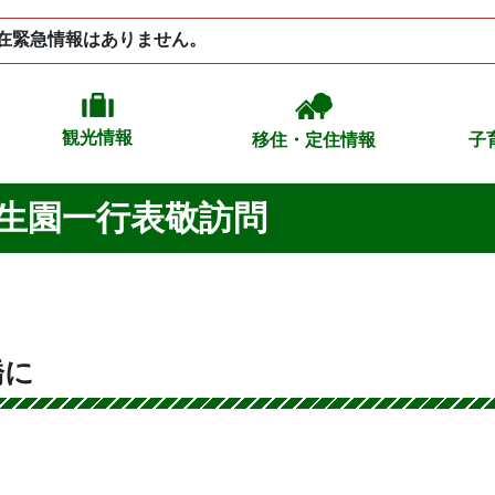
在緊急情報はありません。
観光情報
移住・定住情報
子
生園一行表敬訪問
橋に