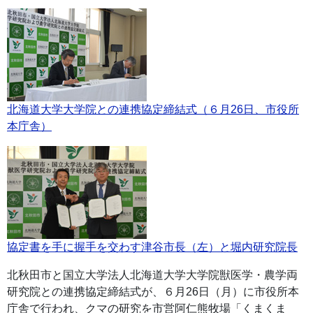
北海道大学大学院との連携協定締結式（６月26日、市役所
本庁舎）
協定書を手に握手を交わす津谷市長（左）と堀内研究院長
北秋田市と国立大学法人北海道大学大学院獣医学・農学両
研究院との連携協定締結式が、６月26日（月）に市役所本
庁舎で行われ、クマの研究を市営阿仁熊牧場「くまくま