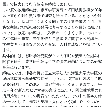
園」で協力して行う協定を締結しました。
この度の協定締結は、獣医学研究院の坪田敏男教授が20年
以上前から阿仁熊牧場で研究を行っていることがきっかけ
となり、北秋田市「くまくま園」での研究事業の円滑、着
実な実施と地域社会の発展に寄与することを目的に結ぶも
のです。協定の内容は、北秋田市「くまくま園」でのクマ
の生体研究事業、野生動物と自然環境に関する公開講座、
学生実習・研修などの人的交流・人材育成などを掲げてい
ます。
具体的には、獣医学研究院がクマの冬眠や繁殖の仕組みに
関する研究、農学研究院はクマの腸内細菌についての研究
を主に行います。
締結式では、津谷市長と国立大学法人北海道大学大学院の
堀内基広獣医学研究院長が、お互いに協定書に署名して協
定を締結し、このあと、津谷市長が「くまくま園では、平
成26年の新たなヒグマ舎の完成に当たり、阿仁熊牧場の利
活用推進についての提言をいただいた。その中の基本方針
の一つとして、知識の集積・提供という項目で、クマの生