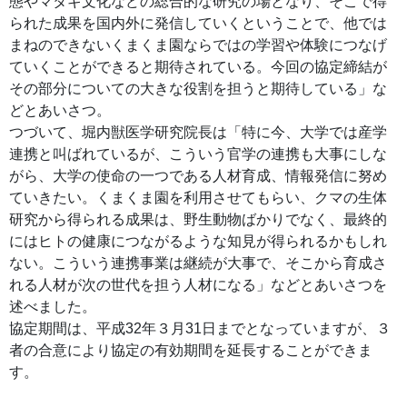
態やマタギ文化などの総合的な研究の場となり、そこで得
られた成果を国内外に発信していくということで、他では
まねのできないくまくま園ならではの学習や体験につなげ
ていくことができると期待されている。今回の協定締結が
その部分についての大きな役割を担うと期待している」な
どとあいさつ。
つづいて、堀内獣医学研究院長は「特に今、大学では産学
連携と叫ばれているが、こういう官学の連携も大事にしな
がら、大学の使命の一つである人材育成、情報発信に努め
ていきたい。くまくま園を利用させてもらい、クマの生体
研究から得られる成果は、野生動物ばかりでなく、最終的
にはヒトの健康につながるような知見が得られるかもしれ
ない。こういう連携事業は継続が大事で、そこから育成さ
れる人材が次の世代を担う人材になる」などとあいさつを
述べました。
協定期間は、平成32年３月31日までとなっていますが、３
者の合意により協定の有効期間を延長することができま
す。