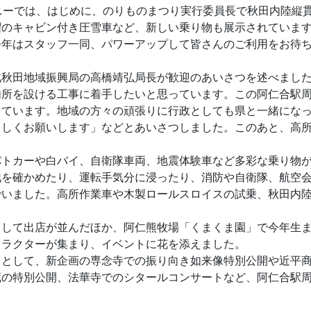
ニーでは、はじめに、のりものまつり実行委員長で秋田内陸縦
躍のキャビン付き圧雪車など、新しい乗り物も展示されていま
今年はスタッフ一同、パワーアップして皆さんのご利用をお待
北秋田地域振興局の高橋靖弘局長が歓迎のあいさつを述べまし
内所を設ける工事に着手したいと思っています。この阿仁合駅
っています。地域の方々の頑張りに行政としても県と一緒にな
ろしくお願いします」などとあいさつしました。このあと、高
パトカーや白バイ、自衛隊車両、地震体験車など多彩な乗り物
地を確かめたり、運転手気分に浸ったり、消防や自衛隊、航空
でいました。高所作業車や木製ロールスロイスの試乗、秋田内
として出店が並んだほか、阿仁熊牧場「くまくま園」で今年生
ャラクターが集まり、イベントに花を添えました。
トとして、新企画の専念寺での振り向き如来像特別公開や近平
蔵の特別公開、法華寺でのシタールコンサートなど、阿仁合駅