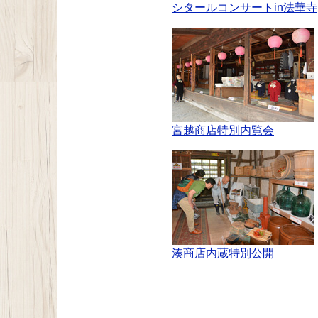
シタールコンサートin法華寺
宮越商店特別内覧会
湊商店内蔵特別公開