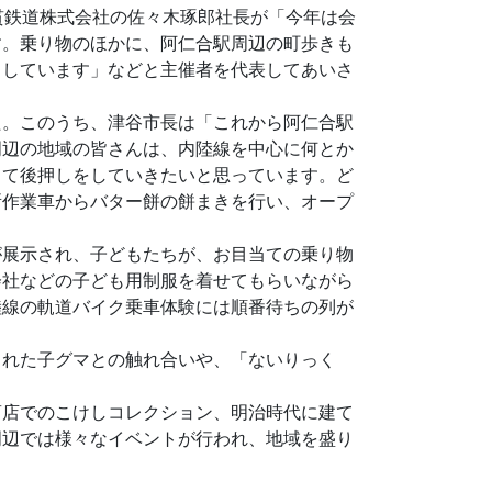
貫鉄道株式会社の佐々木琢郎社長が「今年は会
す。乗り物のほかに、阿仁合駅周辺の町歩きも
ちしています」などと主催者を代表してあいさ
た。このうち、津谷市長は「これから阿仁合駅
周辺の地域の皆さんは、内陸線を中心に何とか
って後押しをしていきたいと思っています。ど
所作業車からバター餅の餅まきを行い、オープ
が展示され、子どもたちが、お目当ての乗り物
会社などの子ども用制服を着せてもらいながら
陸線の軌道バイク乗車体験には順番待ちの列が
まれた子グマとの触れ合いや、「ないりっく
商店でのこけしコレクション、明治時代に建て
周辺では様々なイベントが行われ、地域を盛り