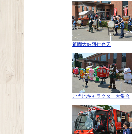
祇園太鼓阿仁弁天
ご当地キャラクター大集合