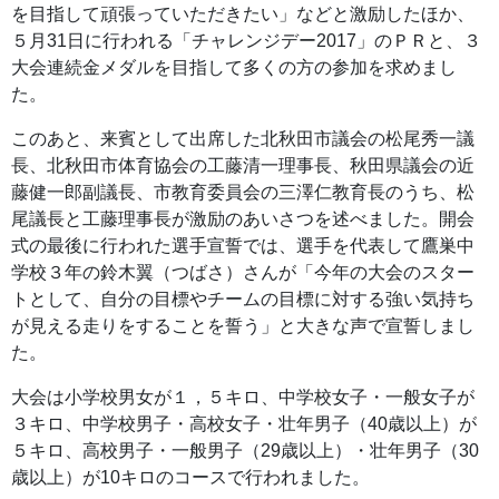
を目指して頑張っていただきたい」などと激励したほか、
５月31日に行われる「チャレンジデー2017」のＰＲと、３
大会連続金メダルを目指して多くの方の参加を求めまし
た。
このあと、来賓として出席した北秋田市議会の松尾秀一議
長、北秋田市体育協会の工藤清一理事長、秋田県議会の近
藤健一郎副議長、市教育委員会の三澤仁教育長のうち、松
尾議長と工藤理事長が激励のあいさつを述べました。開会
式の最後に行われた選手宣誓では、選手を代表して鷹巣中
学校３年の鈴木翼（つばさ）さんが「今年の大会のスター
トとして、自分の目標やチームの目標に対する強い気持ち
が見える走りをすることを誓う」と大きな声で宣誓しまし
た。
大会は小学校男女が１，５キロ、中学校女子・一般女子が
３キロ、中学校男子・高校女子・壮年男子（40歳以上）が
５キロ、高校男子・一般男子（29歳以上）・壮年男子（30
歳以上）が10キロのコースで行われました。