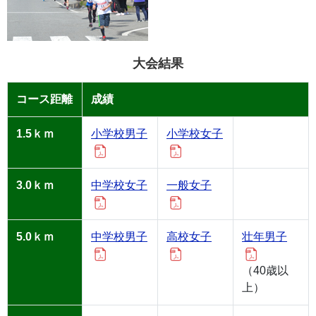
大会結果
コース距離
成績
1.5ｋｍ
小学校男子
小学校女子
3.0ｋｍ
中学校女子
一般女子
5.0ｋｍ
中学校男子
高校女子
壮年男子
（40歳以
上）