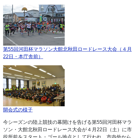
第55回河田杯マラソン大館北秋田ロードレース大会（４月
22日・本庁舎前）
開会式の様子
今シーズンの陸上競技の幕開けを告げる第55回河田杯マラ
ソン・大館北秋田ロードレース大会が４月22日（土）に市
役所前をスタート・ゴール地点として行われ、市内外から