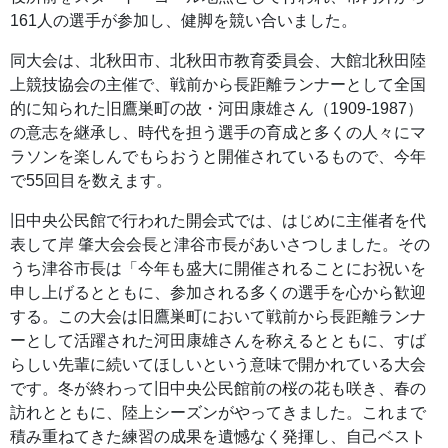
161人の選手が参加し、健脚を競い合いました。
同大会は、北秋田市、北秋田市教育委員会、大館北秋田陸
上競技協会の主催で、戦前から長距離ランナーとして全国
的に知られた旧鷹巣町の故・河田康雄さん（1909‐1987）
の意志を継承し、時代を担う選手の育成と多くの人々にマ
ラソンを楽しんでもらおうと開催されているもので、今年
で55回目を数えます。
旧中央公民館で行われた開会式では、はじめに主催者を代
表して岸 肇大会会長と津谷市長があいさつしました。その
うち津谷市長は「今年も盛大に開催されることにお祝いを
申し上げるとともに、参加される多くの選手を心から歓迎
する。この大会は旧鷹巣町において戦前から長距離ランナ
ーとして活躍された河田康雄さんを称えるとともに、すば
らしい先輩に続いてほしいという意味で開かれている大会
です。冬が終わって旧中央公民館前の桜の花も咲き、春の
訪れとともに、陸上シーズンがやってきました。これまで
積み重ねてきた練習の成果を遺憾なく発揮し、自己ベスト