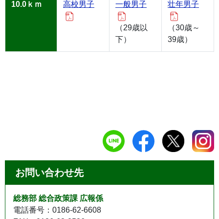
10.0ｋｍ
高校男子
一般男子
壮年男子
（29歳以
（30歳～
下）
39歳）
お問い合わせ先
総務部 総合政策課 広報係
電話番号：0186-62-6608