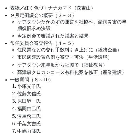
表紙／紅く色づくナナカマド（森吉山）
９月定例議会の概要（２～３）
ケアタウンたかのすの運営を社協へ、豪雨災害の早
期復旧求め決議
今定例会で審議された議案と結果
常任委員会審査報告（４～５）
住民票などの交付手数料引き上げに（総務企画）
市民病院設置条例を審査・可決（生活環境）
ケアタウン来年度から社協で（福祉教育）
高津森クロカンコース有料化案を修正（産業建設）
一般質問（６～10）
小塚光子氏
佐藤文信氏
原田醇一氏
福岡由巳氏
湊屋啓二氏
千葉文吉氏
中嶋力蔵氏