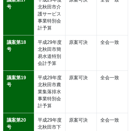
号
北秋田市介
護サービス
事業特別会
計予算
議案第18
平成29年度
原案可決
全会一致
号
北秋田市簡
易水道特別
会計予算
議案第19
平成29年度
原案可決
全会一致
号
北秋田市農
業集落排水
事業特別会
計予算
議案第20
平成29年度
原案可決
全会一致
号
北秋田市下