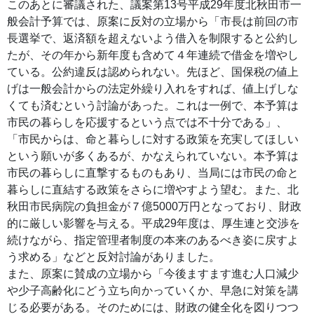
このあとに審議された、議案第13号平成29年度北秋田市一
般会計予算では、原案に反対の立場から「市長は前回の市
長選挙で、返済額を超えないよう借入を制限すると公約し
たが、その年から新年度も含めて４年連続で借金を増やし
ている。公約違反は認められない。先ほど、国保税の値上
げは一般会計からの法定外繰り入れをすれば、値上げしな
くても済むという討論があった。これは一例で、本予算は
市民の暮らしを応援するという点では不十分である」、
「市民からは、命と暮らしに対する政策を充実してほしい
という願いが多くあるが、かなえられていない。本予算は
市民の暮らしに直撃するものもあり、当局には市民の命と
暮らしに直結する政策をさらに増やすよう望む。また、北
秋田市民病院の負担金が７億5000万円となっており、財政
的に厳しい影響を与える。平成29年度は、厚生連と交渉を
続けながら、指定管理者制度の本来のあるべき姿に戻すよ
う求める」などと反対討論がありました。
また、原案に賛成の立場から「今後ますます進む人口減少
や少子高齢化にどう立ち向かっていくか、早急に対策を講
じる必要がある。そのためには、財政の健全化を図りつつ