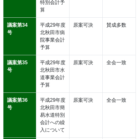
特別会計予
算
議案第34
平成29年度
原案可決
賛成多数
号
北秋田市病
院事業会計
予算
議案第35
平成29年度
原案可決
全会一致
号
北秋田市水
道事業会計
予算
議案第36
平成29年度
原案可決
全会一致
号
北秋田市簡
易水道特別
会計への繰
入について