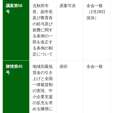
議案第56
北秋田市
原案可決
全会一致
号
長、副市長
（2月28日
及び教育長
採決）
の給与及び
旅費に関す
る条例の一
部を改正す
る条例の制
定について
陳情第45
地域別最低
採択
全会一致
号
賃金の引き
上げと全国
一律最賃制
の実現、中
小企業支援
の拡充を求
める陳情に