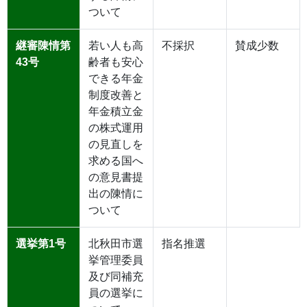
ついて
継審陳情第
若い人も高
不採択
賛成少数
43号
齢者も安心
できる年金
制度改善と
年金積立金
の株式運用
の見直しを
求める国へ
の意見書提
出の陳情に
ついて
選挙第1号
北秋田市選
指名推選
挙管理委員
及び同補充
員の選挙に