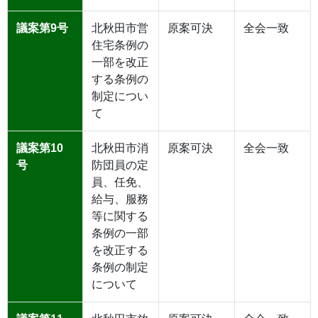
議案第9号
北秋田市営
原案可決
全会一致
住宅条例の
一部を改正
する条例の
制定につい
て
議案第10
北秋田市消
原案可決
全会一致
号
防団員の定
員、任免、
給与、服務
等に関する
条例の一部
を改正する
条例の制定
について