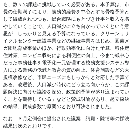
も、数々の課題に挑戦していく必要がある。本予算は、市
長の任期満了により、義務的経費を中心とする骨格予算と
して編成されつつも、総合戦略にもとづき仕事と収入を増
やしていくことで、人口減少に立ち向かっていくという意
思が、しっかりと見える予算になっている。クリーンリサ
イクルセンター建設事業などの継続事業をはじめ、園芸メ
ガ団地育成事業のほか、行政効率化に向けた予算、移住定
住対策、コンビニ収納による利便性の向上、今まで紙中心
だった事務仕事を電子化一元管理する校務支援システム導
入による業務の低減と教育の質の向上、体育施設などの大
規模改修など、市民ニーズにもしっかりと対応した予算で
ある。改選後、人口減少時代にどう立ち向かうか、この課
題解決に向けた議論を深め、政策的予算が盛り込まれてい
くことを期待している」などと賛成討論があり、起立採決
の結果、賛成多数で原案のとおり可決されました。
なお、３月定例会に提出された議案、請願・陳情等の採決
結果は次のとおりです。