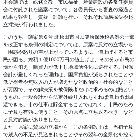
本会議では、総務文教、市民福祉、産業建設の各常任委員
会に付託された議案について、各委員長から審査の経過と
結果を報告し、質疑、討論を行い、それぞれ簡易採決や起
立採決が行われました。
このうち、議案第６号 北秋田市国民健康保険税条例の一部
を改正する条例の制定については、原案に反対の立場から
「困惑や怒りの声が上がっているように、値上げすると市
民が困る。総額１億1000万円の値上げは、その分が市民の
懐から消え、購買力が低下し地域活性化に逆行する。国保
会計が厳しくなった理由は、国庫負担が減らされたことや
低所得者や無収入の人が増えたなど政治的・社会的なこと
が要因で、その解決策を被保険者だけに求めるのは酷とい
うもの。一般会計から法定外繰り入れをすれば値上げは回
避できる。市の仕事は貯金することではなく、市民のため
に予算を有効に使うこと、その原点に立ち返るべき」など
と反対討論がありました。
また、原案に賛成の立場から「この条例改正は、当初予算
で歳入の不足が見込まれることやその翌年の全県化を控え