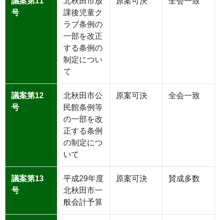
議案第11
北秋田市放
原案可決
全会一致
号
課後児童ク
ラブ条例の
一部を改正
する条例の
制定につい
て
議案第12
北秋田市公
原案可決
全会一致
号
民館条例等
の一部を改
正する条例
の制定につ
いて
議案第13
平成29年度
原案可決
賛成多数
号
北秋田市一
般会計予算