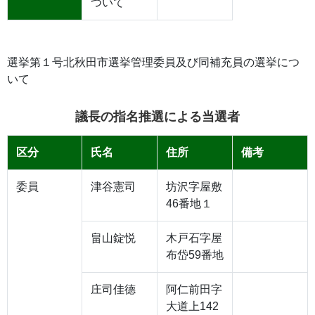
ついて
選挙第１号北秋田市選挙管理委員及び同補充員の選挙につ
いて
議長の指名推選による当選者
区分
氏名
住所
備考
委員
津谷憲司
坊沢字屋敷
46番地１
畠山錠悦
木戸石字屋
布岱59番地
庄司佳德
阿仁前田字
大道上142