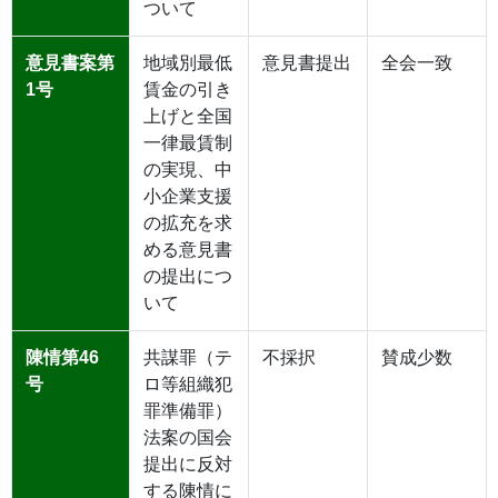
ついて
意見書案第
地域別最低
意見書提出
全会一致
1号
賃金の引き
上げと全国
一律最賃制
の実現、中
小企業支援
の拡充を求
める意見書
の提出につ
いて
陳情第46
共謀罪（テ
不採択
賛成少数
号
ロ等組織犯
罪準備罪）
法案の国会
提出に反対
する陳情に