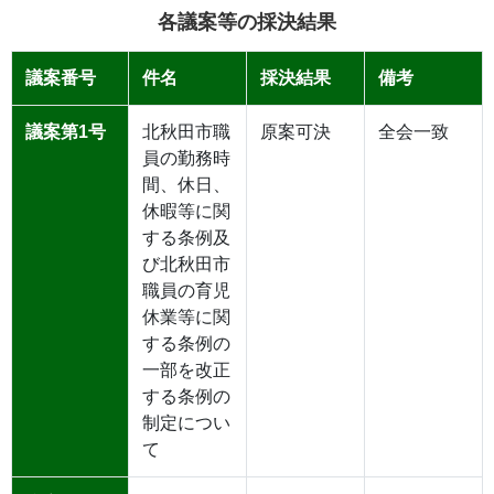
各議案等の採決結果
議案番号
件名
採決結果
備考
議案第1号
北秋田市職
原案可決
全会一致
員の勤務時
間、休日、
休暇等に関
する条例及
び北秋田市
職員の育児
休業等に関
する条例の
一部を改正
する条例の
制定につい
て