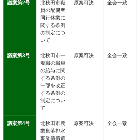
議案第2号
北秋田市職
原案可決
全会一致
員の配偶者
同行休業に
関する条例
の制定につ
いて
議案第3号
北秋田市一
原案可決
全会一致
般職の職員
の給与に関
する条例の
一部を改正
する条例の
制定につい
て
議案第4号
北秋田市農
原案可決
全会一致
業集落排水
事業債償還