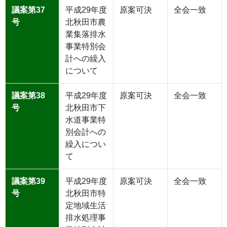
議案第37
平成29年度
原案可決
全会一致
号
北秋田市農
業集落排水
事業特別会
計への繰入
について
議案第38
平成29年度
原案可決
全会一致
号
北秋田市下
水道事業特
別会計への
繰入につい
て
議案第39
平成29年度
原案可決
全会一致
号
北秋田市特
定地域生活
排水処理事