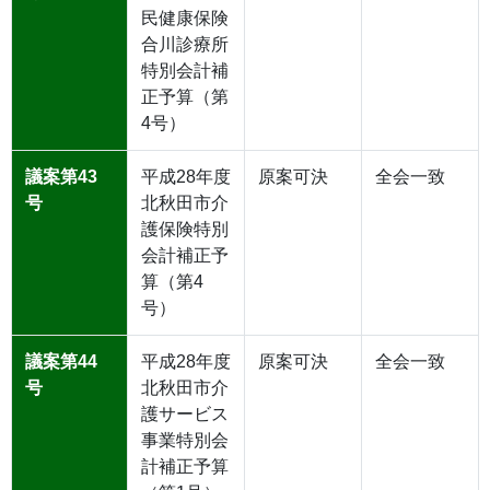
民健康保険
合川診療所
特別会計補
正予算（第
4号）
議案第43
平成28年度
原案可決
全会一致
号
北秋田市介
護保険特別
会計補正予
算（第4
号）
議案第44
平成28年度
原案可決
全会一致
号
北秋田市介
護サービス
事業特別会
計補正予算