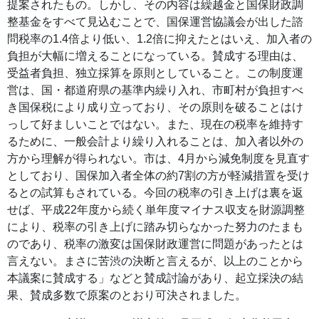
提案されたもの。しかし、その内容は繰越金と国保財政調
整基金をすべて見込むことで、国保運営協議会が出した諮
問税率の1.4倍より低い、1.2倍に抑えたとはいえ、加入者の
負担が大幅に増えることになっている。賛成する理由は、
受益者負担、独立採算を原則としていること。この制度運
営は、国・都道府県の基準内繰り入れ、市町村が負担すべ
き国保税により成り立っており、その原則を破ることはけ
っして好ましいことではない。また、現在の税率を維持す
るために、一般会計より繰り入れることは、加入者以外の
方から理解が得られない。市は、4月から減免制度を見直す
としており、国保加入者全体の約7割の方が軽減措置を受け
るとの試算もされている。今回の税率の引き上げは裏を返
せば、平成22年度から続く単年度マイナス収支を財源調整
により、税率の引き上げに踏み切らなかった努力のたまも
のであり、税率の激変は国保財政運営に問題があったとは
言えない。まさに苦渋の決断と言えるが、以上のことから
本議案に賛成する」などと賛成討論があり、起立採決の結
果、賛成多数で原案のとおり可決されました。