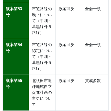
議案第53
市道路線の
原案可決
全会一致
号
廃止につい
て（中畑～
葛黒線外５
路線）
議案第54
市道路線の
原案可決
全会一致
号
認定につい
て（中畑～
葛黒線外５
路線）
議案第55
北秋田市過
原案可決
賛成多数
号
疎地域自立
促進計画の
変更につい
て