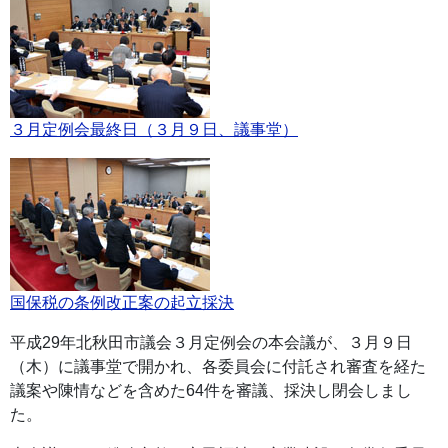
３月定例会最終日（３月９日、議事堂）
国保税の条例改正案の起立採決
平成29年北秋田市議会３月定例会の本会議が、３月９日
（木）に議事堂で開かれ、各委員会に付託され審査を経た
議案や陳情などを含めた64件を審議、採決し閉会しまし
た。