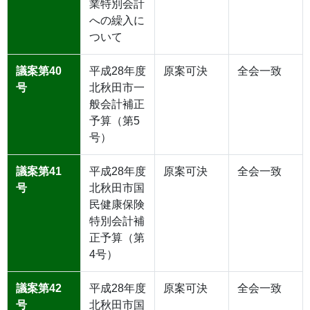
業特別会計
への繰入に
ついて
議案第40
平成28年度
原案可決
全会一致
号
北秋田市一
般会計補正
予算（第5
号）
議案第41
平成28年度
原案可決
全会一致
号
北秋田市国
民健康保険
特別会計補
正予算（第
4号）
議案第42
平成28年度
原案可決
全会一致
号
北秋田市国