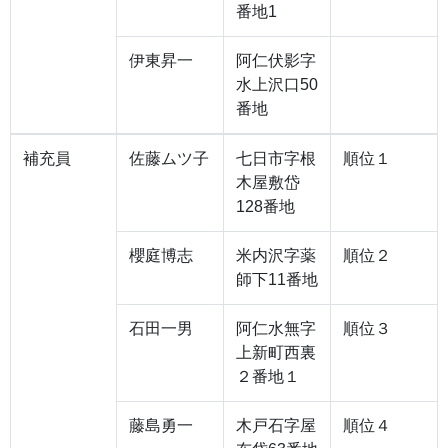
番地1
伊東昇一
阿仁伏影字
水上沢口50
番地
補充員
佐藤ムツ子
七日市字根
順位１
木屋敷岱
128番地
櫻庭博志
米内沢字薬
順位２
師下11番地
石田一男
阿仁水無字
順位３
上新町西裏
２番地１
藤島勇一
木戸石字屋
順位４