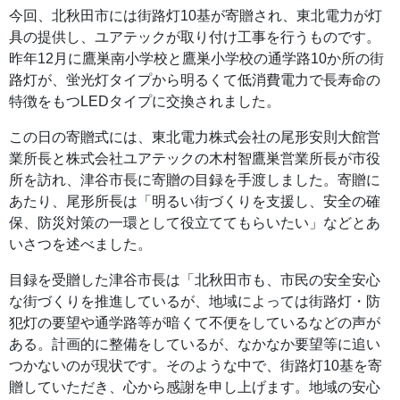
今回、北秋田市には街路灯10基が寄贈され、東北電力が灯
具の提供し、ユアテックが取り付け工事を行うものです。
昨年12月に鷹巣南小学校と鷹巣小学校の通学路10か所の街
路灯が、蛍光灯タイプから明るくて低消費電力で長寿命の
特徴をもつLEDタイプに交換されました。
この日の寄贈式には、東北電力株式会社の尾形安則大館営
業所長と株式会社ユアテックの木村智鷹巣営業所長が市役
所を訪れ、津谷市長に寄贈の目録を手渡しました。寄贈に
あたり、尾形所長は「明るい街づくりを支援し、安全の確
保、防災対策の一環として役立ててもらいたい」などとあ
いさつを述べました。
目録を受贈した津谷市長は「北秋田市も、市民の安全安心
な街づくりを推進しているが、地域によっては街路灯・防
犯灯の要望や通学路等が暗くて不便をしているなどの声が
ある。計画的に整備をしているが、なかなか要望等に追い
つかないのが現状です。そのような中で、街路灯10基を寄
贈していただき、心から感謝を申し上げます。地域の安心