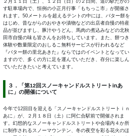
２月１１日（土）、１２日（日）の２日間、道の駅たかの
す駐車場内で、恒例の小正月行事「もちっこ市」が開催さ
れます。50メートルを超えるテントの中には、バター餅を
はじめ、昔ながらのおやきや漬物などの出店者自慢の特産
品が並びますし、豚汁やうどん、馬肉の煮込みなどの北秋
田市自慢の味も皆さんをお待ちしています。また、餅つき
体験や数量限定のおしるこ無料サービスが行われるなど
『バター餅の里北あきた』ならではのイベントとなってい
ますので、多くの方に足を運んでいただき、存分に楽しん
でいただきたいと考えています。
３．「第12回スノーキャンドルストリートinあ
に」の開催について
今年で12回目を迎える「スノーキャンドルストリートｉｎ
あに」が、２月１８日（土）に阿仁合駅前で開催されま
す。幻想的なスノーキャンドルストリートや会場内４か所
に制作されるスノーマウンテン、冬の夜空を彩る花火のほ