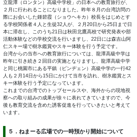
立龍潭（ロンタン）高級中学校」の日本への教育旅行が、
２月に行われることになりました。昨年８月の台湾訪問の
際にお会いした鍾碧霞（ショウヘキカ）校長をはじめとす
る学校関係者４人と生徒32人が、２月20日から25日まで日
本に滞在し、このうち21日は秋田北鷹高校で研究発表や部
活動体験などの学校交流を行いますし、22日には森吉山阿
仁スキー場で樹氷鑑賞やスキー体験を行う予定です。
台湾からの当市への教育旅行については、龍潭高級中学は
昨年に引き続き２回目の実施となりますし、龍潭高級中学
と同じ桃園市にある平鎮（ピンヂェン）高級中学の一行42
人も２月14日から15日にかけて当市を訪れ、樹氷鑑賞とス
キー体験を行う予定になっています。
これまでの台湾でのトップセールスや、海外からの現地視
察への取り組みの成果が徐々に表れてきていますので、今
後も教育交流を含めた誘客促進を行っていきたいと考えて
います。
５．ねまーる広場での一時預かり開始について