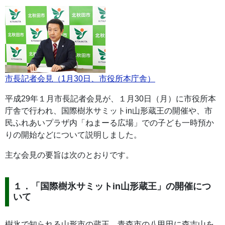
市長記者会見（1月30日、市役所本庁舎）
平成29年１月市長記者会見が、１月30日（月）に市役所本
庁舎で行われ、国際樹氷サミットin山形蔵王の開催や、市
民ふれあいプラザ内「ねまーる広場」での子ども一時預か
りの開始などについて説明しました。
主な会見の要旨は次のとおりです。
１．「国際樹氷サミットin山形蔵王」の開催につ
いて
樹氷で知られる山形市の蔵王、青森市の八甲田に森吉山を