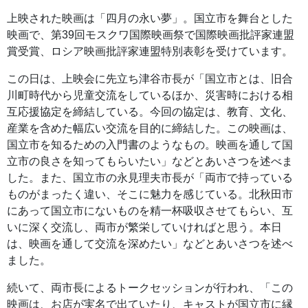
上映された映画は「四月の永い夢」。国立市を舞台とした
映画で、第39回モスクワ国際映画祭で国際映画批評家連盟
賞受賞、ロシア映画批評家連盟特別表彰を受けています。
この日は、上映会に先立ち津谷市長が「国立市とは、旧合
川町時代から児童交流をしているほか、災害時における相
互応援協定を締結している。今回の協定は、教育、文化、
産業を含めた幅広い交流を目的に締結した。この映画は、
国立市を知るための入門書のようなもの。映画を通して国
立市の良さを知ってもらいたい」などとあいさつを述べま
した。また、国立市の永見理夫市長が「両市で持っている
ものがまったく違い、そこに魅力を感じている。北秋田市
にあって国立市にないものを精一杯吸収させてもらい、互
いに深く交流し、両市が繁栄していければと思う。本日
は、映画を通して交流を深めたい」などとあいさつを述べ
ました。
続いて、両市長によるトークセッションが行われ、「この
映画は、お店が実名で出ていたり、キャストが国立市に縁