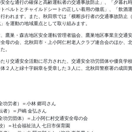
の安全な通行の確保と高齢運転者の交通事故防止」、「夕暮れ
ートベルトとチャイルドシートの正しい着用の徹底」、「飲酒
に行われます。また、秋田県では「横断歩行者の交通事故防止
成」を運動の地域重点として取り組みます。
は、鷹巣・森吉地区安全運転管理者協会、鷹巣地区事業主交通
全母の会、北秋田市・上小阿仁村老人クラブ連合会のほか、北
した。
わたり交通安全活動に尽力された、交通安全功労団体や優良学
団体２人と緑十字銅章を受章した３人に、北秋田警察署の成田
全功労者）＝小林 郷司さん
転者）＝戸嶋 金弘さん
全功労団体）＝上小阿仁村交通安全母の会
校）＝社会福祉法人 七日市保育園