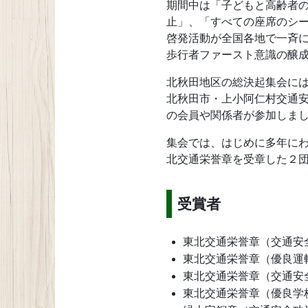
期間中は「子どもと高齢者
止」、「すべての座席のシ
啓発活動が全国各地で一斉
歩行者ファースト意識の醸
北秋田地区の総決起集会に
北秋田市・上小阿仁村交通安
の会員や関係者が参加しま
集会では、はじめに多年に
北交通栄誉章を受章した２
受賞者
東北交通栄誉章（交通安
東北交通栄誉章（優良運
東北交通栄誉章（交通安
東北交通栄誉章（優良学