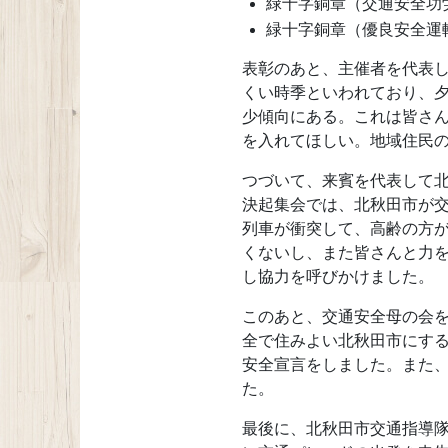
緑十字銅章（交通安全功
緑十字銅章（優良安全運
表彰のあと、主催者を代表
くい時季といわれており、
少傾向にある。これは皆さ
を入れてほしい。地域住民
つづいて、来賓を代表して
決起集会では、北秋田市が交
列車が衝突して、高齢の方
くないし、また皆さんと力を
し協力を呼びかけました。
このあと、交通安全母の会
全で住みよい北秋田市にす
安全宣言をしました。また、
た。
最後に、北秋田市交通指導