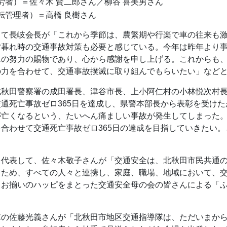
労者）＝佐々木 賢二郎さん／柳谷 喜美男さん
転管理者）＝高橋 良樹さん
して長岐会長が「これから季節は、農繁期や行楽で車の往来も
夕暮れ時の交通事故対策も必要と感じている。今年は昨年より
んの努力の賜物であり、心から感謝を申し上げる。これからも
の力を合わせて、交通事故撲滅に取り組んでもらいたい」など
北秋田警察署の成田署長、津谷市長、上小阿仁村の小林悦次村
通死亡事故ゼロ365日を達成し、県警本部長から表彰を受けた
が亡くなるという、たいへん痛ましい事故が発生してしまった
合わせて交通死亡事故ゼロ365日の達成を目指していきたい
を代表して、佐々木敬子さんが「交通安全は、北秋田市民共通
るため、すべての人々と連携し、家庭、職場、地域において、
お揃いのハッピをまとった交通安全母の会の皆さんによる「ふ
隊の佐藤光義さんが「北秋田市地区交通指導隊は、ただいまか