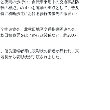
時と夜間の歩行中・自転車乗用中の交通事故防
運転の根絶」の４つを運動の重点として、普及
（特に横断歩道における歩行者優先の徹底）～
安全推進協会、北秋田地区交通指導隊連合会、
秋田警察署をはじめ行政関係など、約200人
校、優良運転者等に表彰状の伝達が行われ、東
實署長から表彰状が手渡されました。