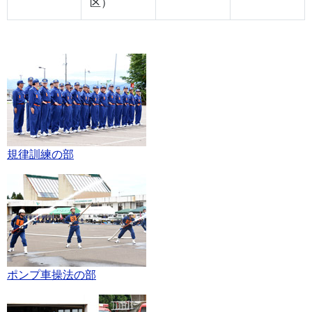
区）
規律訓練の部
ポンプ車操法の部