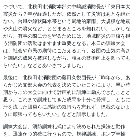
つづいて、北秋田市消防本部の中嶋誠消防長が「東日本大
震災から７年が経過したが、依然として災害はあとを絶た
ない。台風や線状降水帯という局地的豪雨、大規模な地震
や火山の噴火など、とどまるところを知れない。しかしな
がら、有事の際に命を守るためには、地域防災の中核を担
う消防団の活動はますます重要となる。本日の訓練大会
は、社会や市民の期待にこたえるよう、各団の士気の高さ
と訓練の成果を披露しながら、相互の技術向上を図っても
らいたい」などとあいさつしました。
最後に、北秋田市消防団の藤田久悦団長が「昨年から、あ
らかじめ支部大会の代表を決めていたことにより、早い時
期からこの大会に向けて計画的に訓練に励んできたことと
思う。これまで訓練してきた成果を十分に発揮し、ともに
汗を流した団員らに感謝の気持ちを忘れず、怪我のないよ
うに頑張ってもらいたい」などと訓示しました。
訓練大会は、消防訓練礼式により決められた操法と動作
を、迅速かつ的確に行うもので、規律訓練、ポンプ車操