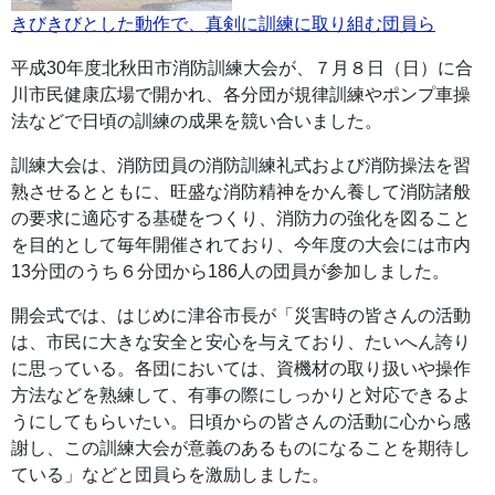
きびきびとした動作で、真剣に訓練に取り組む団員ら
平成30年度北秋田市消防訓練大会が、７月８日（日）に合
川市民健康広場で開かれ、各分団が規律訓練やポンプ車操
法などで日頃の訓練の成果を競い合いました。
訓練大会は、消防団員の消防訓練礼式および消防操法を習
熟させるとともに、旺盛な消防精神をかん養して消防諸般
の要求に適応する基礎をつくり、消防力の強化を図ること
を目的として毎年開催されており、今年度の大会には市内
13分団のうち６分団から186人の団員が参加しました。
開会式では、はじめに津谷市長が「災害時の皆さんの活動
は、市民に大きな安全と安心を与えており、たいへん誇り
に思っている。各団においては、資機材の取り扱いや操作
方法などを熟練して、有事の際にしっかりと対応できるよ
うにしてもらいたい。日頃からの皆さんの活動に心から感
謝し、この訓練大会が意義のあるものになることを期待し
ている」などと団員らを激励しました。