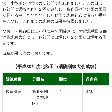
法、小型ポンプ操法の３部門で行われました。この日は、
各部門に選抜された２隊が参加し、審査員や他分団の団員
が見守る中、きびきびとした動作で訓練礼式に沿った手順
をこなし、これまでの訓練の成果を披露しました。
なお、７月29日に上小阿仁村で開催される大館北秋田支部
消防訓練大会には、各部門に出場した２分団が出場する予
定です。
成績結果は次のとおりです。
【平成30年度北秋田市消防訓練大会成績】
訓練種目
分団名
順位
得点数
規律訓練
第９分団
１
87.0
（森吉地
区）