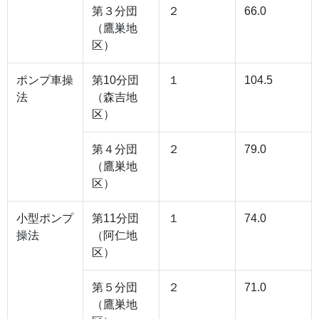
第３分団
２
66.0
（鷹巣地
区）
ポンプ車操
第10分団
１
104.5
法
（森吉地
区）
第４分団
２
79.0
（鷹巣地
区）
小型ポンプ
第11分団
１
74.0
操法
（阿仁地
区）
第５分団
２
71.0
（鷹巣地