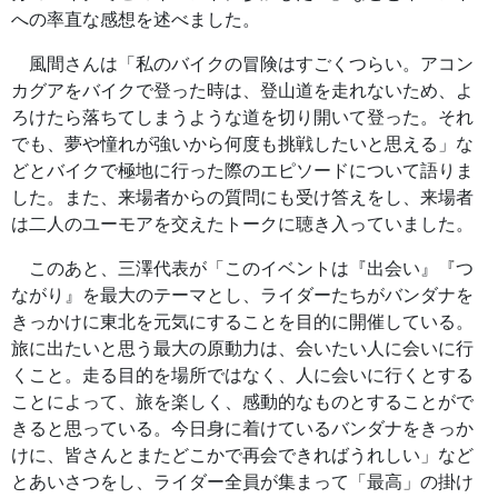
への率直な感想を述べました。
風間さんは「私のバイクの冒険はすごくつらい。アコン
カグアをバイクで登った時は、登山道を走れないため、よ
ろけたら落ちてしまうような道を切り開いて登った。それ
でも、夢や憧れが強いから何度も挑戦したいと思える」な
どとバイクで極地に行った際のエピソードについて語りま
した。また、来場者からの質問にも受け答えをし、来場者
は二人のユーモアを交えたトークに聴き入っていました。
このあと、三澤代表が「このイベントは『出会い』『つ
ながり』を最大のテーマとし、ライダーたちがバンダナを
きっかけに東北を元気にすることを目的に開催している。
旅に出たいと思う最大の原動力は、会いたい人に会いに行
くこと。走る目的を場所ではなく、人に会いに行くとする
ことによって、旅を楽しく、感動的なものとすることがで
きると思っている。今日身に着けているバンダナをきっか
けに、皆さんとまたどこかで再会できればうれしい」など
とあいさつをし、ライダー全員が集まって「最高」の掛け