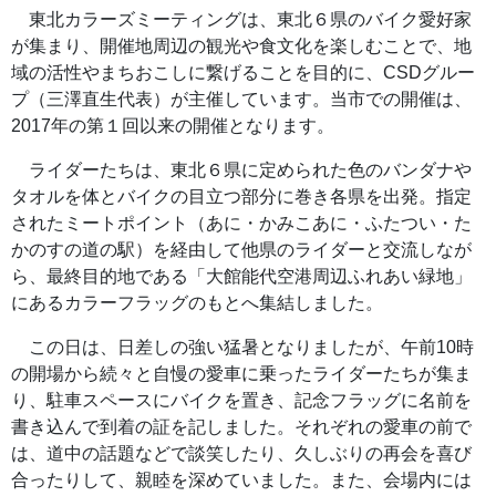
東北カラーズミーティングは、東北６県のバイク愛好家
が集まり、開催地周辺の観光や食文化を楽しむことで、地
域の活性やまちおこしに繋げることを目的に、CSDグルー
プ（三澤直生代表）が主催しています。当市での開催は、
2017年の第１回以来の開催となります。
ライダーたちは、東北６県に定められた色のバンダナや
タオルを体とバイクの目立つ部分に巻き各県を出発。指定
されたミートポイント（あに・かみこあに・ふたつい・た
かのすの道の駅）を経由して他県のライダーと交流しなが
ら、最終目的地である「大館能代空港周辺ふれあい緑地」
にあるカラーフラッグのもとへ集結しました。
この日は、日差しの強い猛暑となりましたが、午前10時
の開場から続々と自慢の愛車に乗ったライダーたちが集ま
り、駐車スペースにバイクを置き、記念フラッグに名前を
書き込んで到着の証を記しました。それぞれの愛車の前で
は、道中の話題などで談笑したり、久しぶりの再会を喜び
合ったりして、親睦を深めていました。また、会場内には