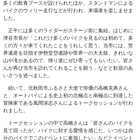
多くの飲食ブースが設けられたほか、スタントマンによる
バイクのウィリー走行などが行われ、来場者を楽しませま
した。
正午には多くのライダーがステージ前に集結。はじめに
津谷市長が「これだけ多くのバイクを見るのは初めて。多
くの方々が来てくれたことをうれしく思う。当市には、世
界遺産を目指す伊勢堂岱遺跡や世界一の大太鼓、きれいな
山や滝があるので、帰り道にぜひ寄ってもらいたい。皆さ
んが再び当市を訪れてくれることを願う」などと歓迎のあ
いさつを述べました。
続いて、北秋田市ふるさと大使で俳優の高橋克典さん
と、オートバイによる史上初の北極点と南極点に到達した
冒険家である風間深志さんによるトークセッションが行わ
れました。
トークセッションの中で高橋さんは「皆さんのバイクを
見て回ったが、バイクに対する愛情を感じた。いつかは自
分のバイクでこのイベントに参加したい」などとイベント