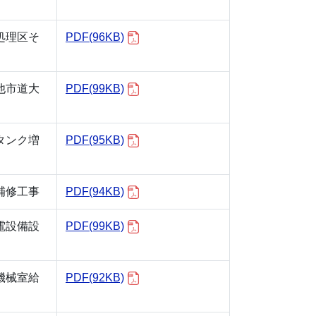
処理区そ
PDF(96KB)
他市道大
PDF(99KB)
タンク増
PDF(95KB)
補修工事
PDF(94KB)
電設備設
PDF(99KB)
機械室給
PDF(92KB)