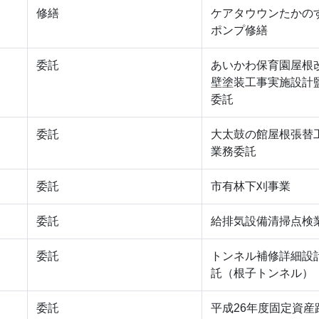
修繕
ケアタウウンたかの
ポンプ修繕
委託
あいかわ保育園屋根
壁塗装工事実施設計
委託
委託
大太鼓の館屋根張替
業務委託
委託
市有林下刈事業
委託
給排気設備清掃点検
委託
トンネル補修詳細設
託（根子トンネル）
委託
平成26年度固定資産