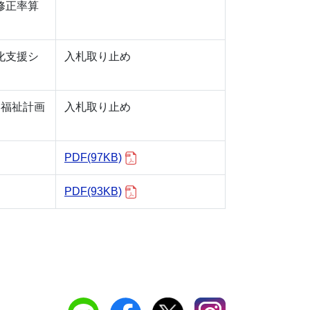
修正率算
化支援シ
入札取り止め
い福祉計画
入札取り止め
PDF(97KB)
PDF(93KB)