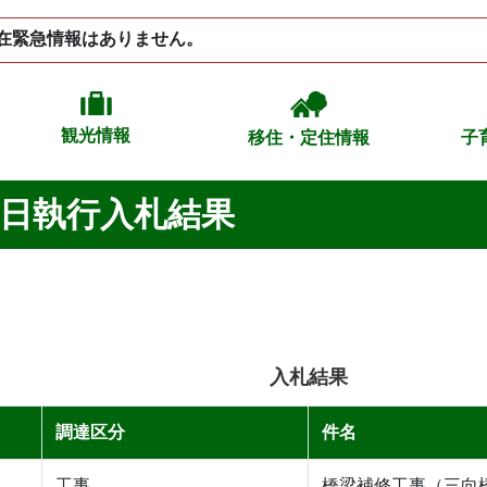
在緊急情報はありません。
観光情報
移住・定住情報
子
9日執行入札結果
入札結果
調達区分
件名
工事
橋梁補修工事（三向