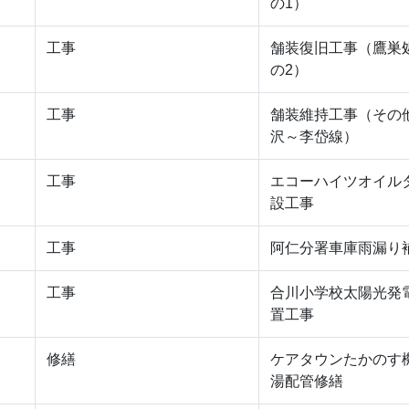
の1）
工事
舗装復旧工事（鷹巣
の2）
工事
舗装維持工事（その
沢～李岱線）
工事
エコーハイツオイル
設工事
工事
阿仁分署車庫雨漏り
工事
合川小学校太陽光発
置工事
修繕
ケアタウンたかのす
湯配管修繕