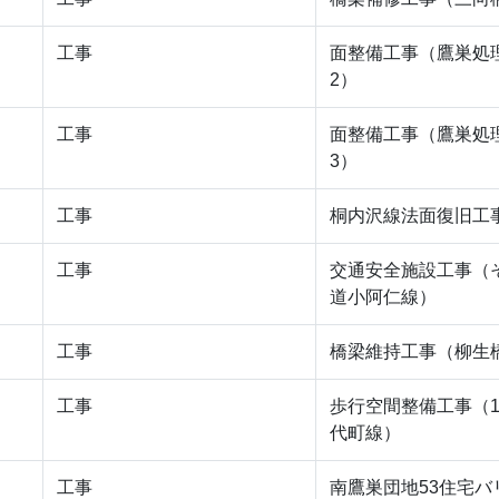
工事
面整備工事（鷹巣処
2）
工事
面整備工事（鷹巣処
3）
工事
桐内沢線法面復旧工
工事
交通安全施設工事（
道小阿仁線）
工事
橋梁維持工事（柳生
工事
歩行空間整備工事（
代町線）
工事
南鷹巣団地53住宅バ