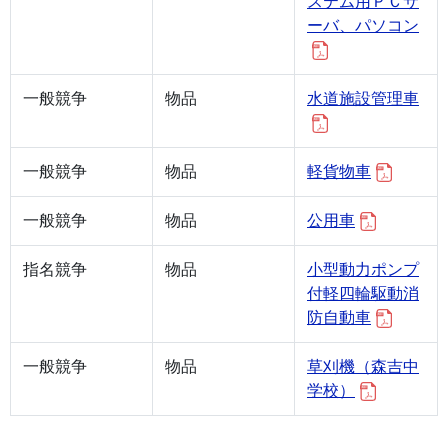
ステム用ＰＣサ
ーバ、パソコン
一般競争
物品
水道施設管理車
一般競争
物品
軽貨物車
一般競争
物品
公用車
指名競争
物品
小型動力ポンプ
付軽四輪駆動消
防自動車
一般競争
物品
草刈機（森吉中
学校）