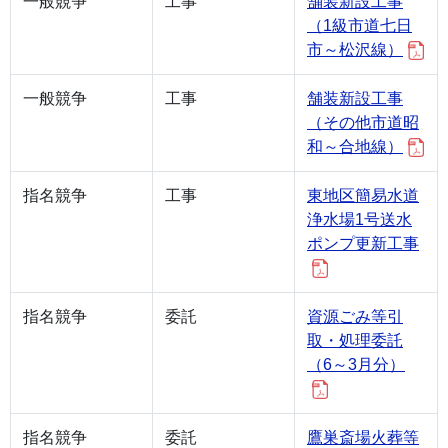
一般競争
工事
舗装新設工事
（1級市道七日
市～松沢線）
一般競争
工事
舗装新設工事
（その他市道昭
和～合地線）
指名競争
工事
東地区簡易水道
浄水場1号送水
ポンプ更新工事
指名競争
委託
資源ごみ等引
取・処理委託
（6～3月分）
指名競争
委託
鷹巣斎場火葬等