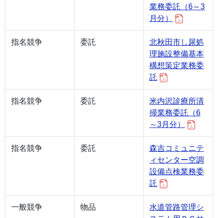
業務委託（6～3
月分）
指名競争
委託
北秋田市し尿処
理施設整備基本
構想策定業務委
託
指名競争
委託
米内沢診療所清
掃業務委託（6
～3月分）
指名競争
委託
森吉コミュニテ
ィセンター空調
設備点検業務委
託
一般競争
物品
水道管路管理シ