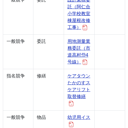
託（阿仁合
小学校教室
棟屋根改修
工事）
一般競争
委託
用地測量業
務委託（市
道高村岱4
号線）
指名競争
修繕
ケアタウン
たかのすス
ケアリフト
取替修繕
一般競争
物品
幼児用イス