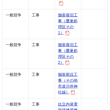
一般競争
工事
舗装復旧工
事（鷹巣処
理区その
1）
一般競争
工事
舗装復旧工
事（鷹巣処
理区その
2）
一般競争
工事
舗装新設工
事（その他
市道川井神
社線）
一般競争
工事
比立内発電