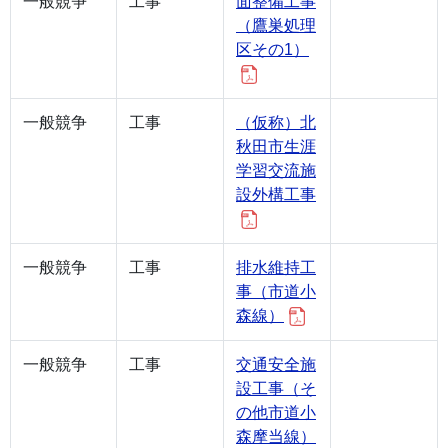
一般競争
工事
面整備工事
（鷹巣処理
区その1）
一般競争
工事
（仮称）北
秋田市生涯
学習交流施
設外構工事
一般競争
工事
排水維持工
事（市道小
森線）
一般競争
工事
交通安全施
設工事（そ
の他市道小
森摩当線）