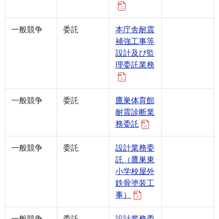
一般競争
委託
本庁舎耐震
補強工事等
設計及び監
理委託業務
一般競争
委託
鷹巣体育館
耐震診断業
務委託
一般競争
委託
設計業務委
託（鷹巣東
小学校屋外
鉄骨塗装工
事）
一般競争
委託
設計業務委