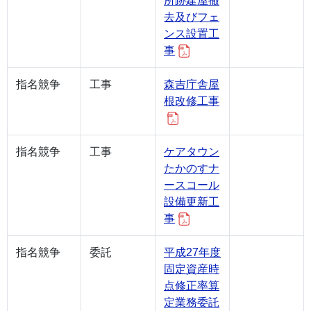
所跡建屋撤
去及びフェ
ンス設置工
事
指名競争
工事
森吉庁舎屋
根改修工事
指名競争
工事
ケアタウン
たかのすナ
ースコール
設備更新工
事
指名競争
委託
平成27年度
固定資産時
点修正率算
定業務委託