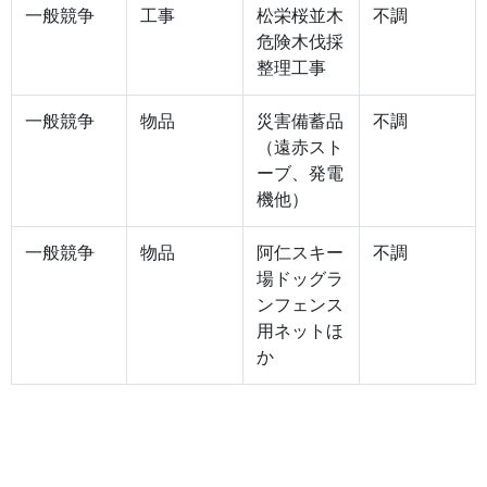
一般競争
工事
松栄桜並木
不調
危険木伐採
整理工事
一般競争
物品
災害備蓄品
不調
（遠赤スト
ーブ、発電
機他）
一般競争
物品
阿仁スキー
不調
場ドッグラ
ンフェンス
用ネットほ
か