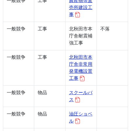
一般競争
工事
農産物等直
売所建設工
事
一般競争
工事
北秋田市本
不落
庁舎耐震補
強工事
一般競争
工事
北秋田市本
庁舎非常用
発電機設置
工事
一般競争
物品
スクールバ
ス
一般競争
物品
油圧ショベ
ル