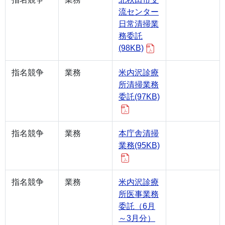
流センター
日常清掃業
務委託
(98KB)
指名競争
業務
米内沢診療
所清掃業務
委託(97KB)
指名競争
業務
本庁舎清掃
業務(95KB)
指名競争
業務
米内沢診療
所医事業務
委託（6月
～3月分）