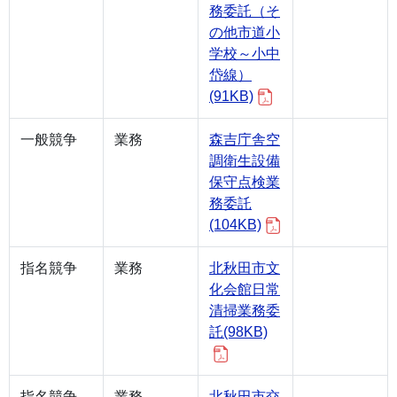
務委託（そ
の他市道小
学校～小中
岱線）
(91KB)
一般競争
業務
森吉庁舎空
調衛生設備
保守点検業
務委託
(104KB)
指名競争
業務
北秋田市文
化会館日常
清掃業務委
託(98KB)
指名競争
業務
北秋田市交