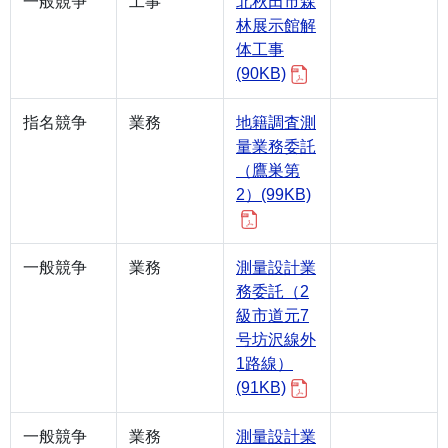
一般競争
工事
北秋田市森
林展示館解
体工事
(90KB)
指名競争
業務
地籍調査測
量業務委託
（鷹巣第
2）(99KB)
一般競争
業務
測量設計業
務委託（2
級市道元7
号坊沢線外
1路線）
(91KB)
一般競争
業務
測量設計業