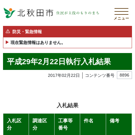
メニュー
防災・緊急情報
現在緊急情報はありません。
平成29年2月22日執行入札結果
2017年02月22日
コンテンツ番号
8896
入札結果
入札区
調達区
工事等
件名
備考
分
分
番号