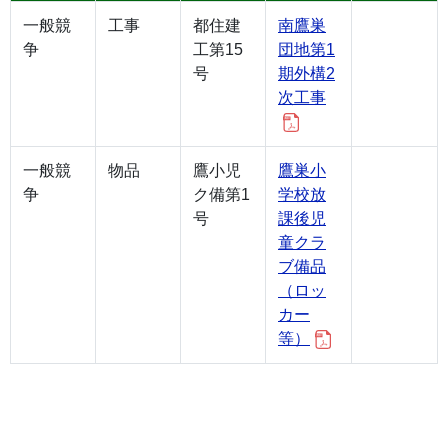
一般競
工事
都住建
南鷹巣
争
工第15
団地第1
号
期外構2
次工事
一般競
物品
鷹小児
鷹巣小
争
ク備第1
学校放
号
課後児
童クラ
ブ備品
（ロッ
カー
等）