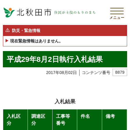
メニュー
防災・緊急情報
現在緊急情報はありません。
平成29年8月2日執行入札結果
2017年08月02日
コンテンツ番号
8879
入札結果
入札区
調達区
工事等
件名
備考
分
分
番号