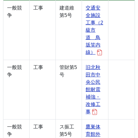
一般競
工事
建道維
交通安
争
第5号
全施設
工事（2
級市
道 鳥
坂笑内
線）
一般競
工事
管財第5
旧北秋
争
号
田市中
央公民
館耐震
補強・
改修工
事
一般競
工事
ス振工
鷹巣体
争
第5号
育館外