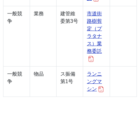
一般競
業務
建管維
市道街
争
委第3号
路樹剪
定（プ
ラタナ
ス）業
務委託
一般競
物品
ス振備
ランニ
争
第1号
ングマ
シン