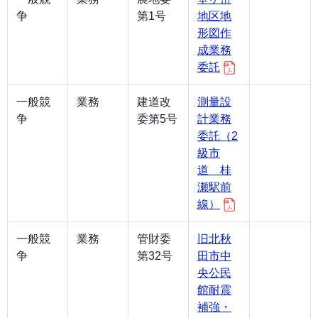
争
第1号
地区地
形図作
成業務
委託
一般競
業務
建道改
測量設
争
委第5号
計業務
委託（2
級市
道 桂
瀬駅前
線）
一般競
業務
管財委
旧北秋
争
第32号
田市中
央公民
館耐震
補強・