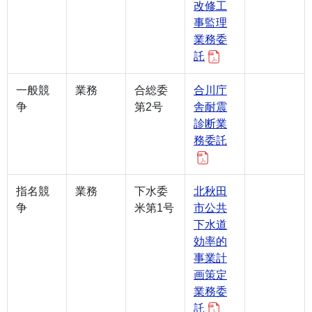
改修工
事監理
業務委
託
一般競
業務
合総委
合川庁
争
第2号
舎耐震
診断業
務委託
指名競
業務
下水委
北秋田
争
米第1号
市公共
下水道
効率的
事業計
画策定
業務委
託