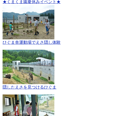
★くまくま園夏休みイベント★
ひぐま舎運動場でえさ隠し体験
隠したえさを見つけるひぐま