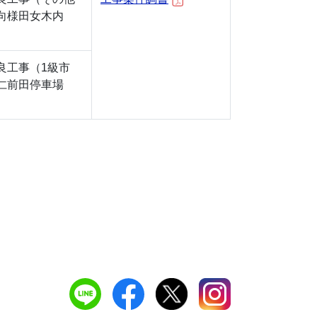
向様田女木内
良工事（1級市
仁前田停車場