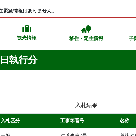
在緊急情報はありません。
観光情報
移住・定住情報
子
6日執行分
入札結果
入札区分
工事等番号
名称
一般
建道改第7号
道路改