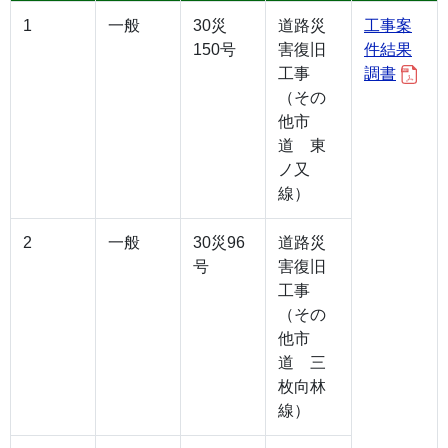
1
一般
30災
道路災
工事案
150号
害復旧
件結果
工事
調書
（その
他市
道 東
ノ又
線）
2
一般
30災96
道路災
号
害復旧
工事
（その
他市
道 三
枚向林
線）