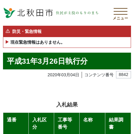
メニュー
防災・緊急情報
現在緊急情報はありません。
平成31年3月26日執行分
2020年03月04日
コンテンツ番号
8842
入札結果
通番
入札区
工事等
名称
結果調
分
番号
書