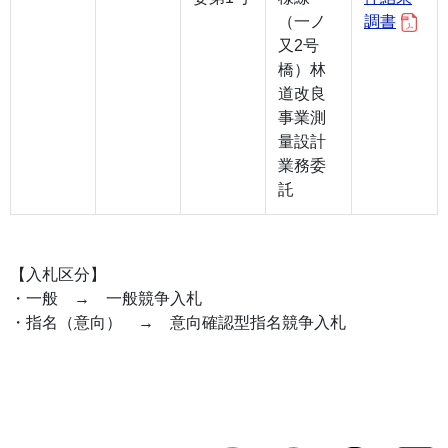
（一ノ
調書
又2号
橋）林
道改良
事業測
量設計
業務委
託
【入札区分】
・一般 → 一般競争入札
・指名（意向） → 意向確認型指名競争入札