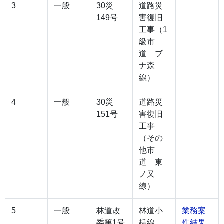
3
一般
30災
道路災
149号
害復旧
工事（1
級市
道 ブ
ナ森
線）
4
一般
30災
道路災
151号
害復旧
工事
（その
他市
道 東
ノ又
線）
5
一般
林道改
林道小
業務案
委第1号
様線
件結果