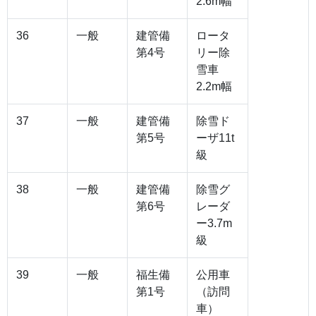
2.6m幅
36
一般
建管備
ロータ
第4号
リー除
雪車
2.2m幅
37
一般
建管備
除雪ド
第5号
ーザ11t
級
38
一般
建管備
除雪グ
第6号
レーダ
ー3.7m
級
39
一般
福生備
公用車
第1号
（訪問
車）