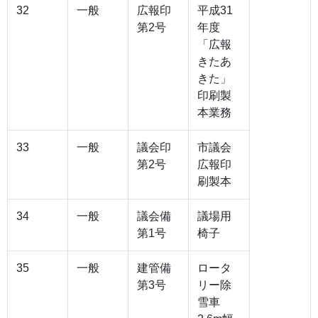
32
一般
広報印
平成31
第2号
年度
「広報
きたあ
きた」
印刷製
本業務
33
一般
議会印
市議会
第2号
広報印
刷製本
34
一般
議会備
議場用
第1号
椅子
35
一般
建管備
ロータ
第3号
リー除
雪車