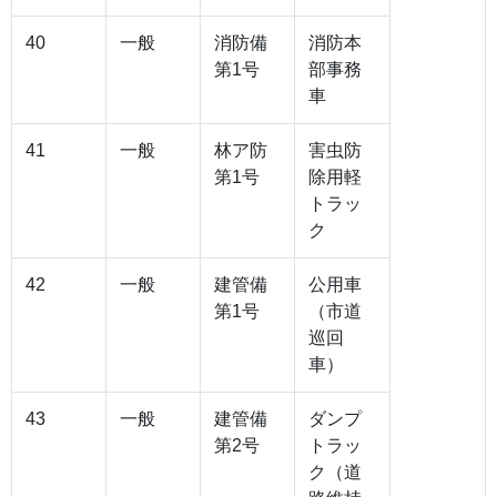
40
一般
消防備
消防本
第1号
部事務
車
41
一般
林ア防
害虫防
第1号
除用軽
トラッ
ク
42
一般
建管備
公用車
第1号
（市道
巡回
車）
43
一般
建管備
ダンプ
第2号
トラッ
ク（道