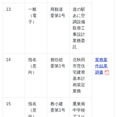
13
一般
商観道
道の駅
（電
委第1号
あに空
子）
調設備
取替工
事設計
業務委
託
14
指名
都住総
北秋田
業務案
（意
委第1号
市営住
件結果
向）
宅建替
調書
基本計
画策定
業務
15
指名
教小建
鷹巣南
（意
委第1号
中学校
向）
アスベ