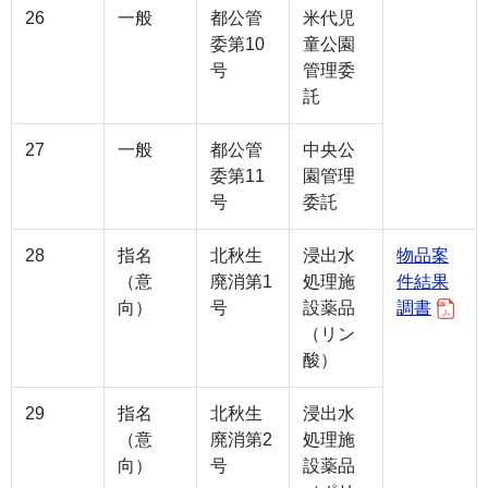
26
一般
都公管
米代児
委第10
童公園
号
管理委
託
27
一般
都公管
中央公
委第11
園管理
号
委託
28
指名
北秋生
浸出水
物品案
（意
廃消第1
処理施
件結果
向）
号
設薬品
調書
（リン
酸）
29
指名
北秋生
浸出水
（意
廃消第2
処理施
向）
号
設薬品