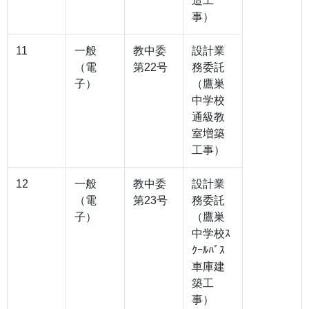
造工
事）
11
一般
教中委
設計業
（電
第22号
務委託
子）
（鷹巣
中学校
通級教
室増築
工事）
12
一般
教中委
設計業
（電
第23号
務委託
子）
（鷹巣
中学校ｽ
ｸｰﾙﾊﾞｽ
車庫建
築工
事）