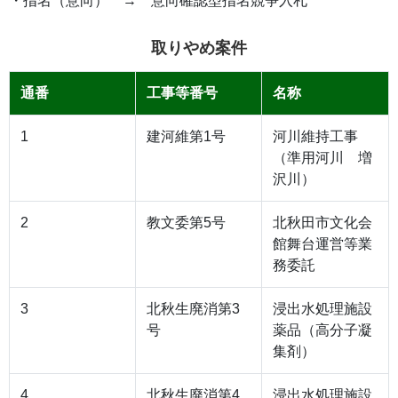
・指名（意向） → 意向確認型指名競争入札
取りやめ案件
通番
工事等番号
名称
1
建河維第1号
河川維持工事
（準用河川 増
沢川）
2
教文委第5号
北秋田市文化会
館舞台運営等業
務委託
3
北秋生廃消第3
浸出水処理施設
号
薬品（高分子凝
集剤）
4
北秋生廃消第4
浸出水処理施設