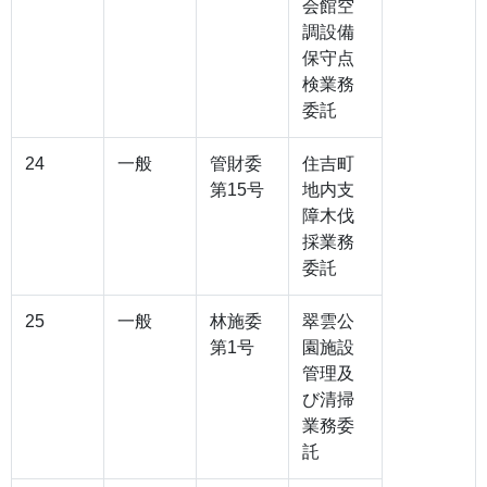
会館空
調設備
保守点
検業務
委託
24
一般
管財委
住吉町
第15号
地内支
障木伐
採業務
委託
25
一般
林施委
翠雲公
第1号
園施設
管理及
び清掃
業務委
託