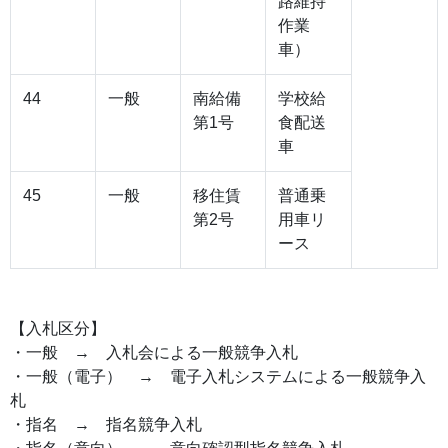
路維持
作業
車）
44
一般
南給備
学校給
第1号
食配送
車
45
一般
移住賃
普通乗
第2号
用車リ
ース
【入札区分】
・一般 → 入札会による一般競争入札
・一般（電子） → 電子入札システムによる一般競争入
札
・指名 → 指名競争入札