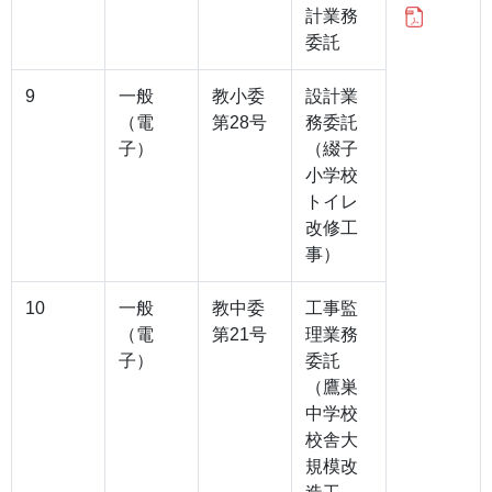
計業務
委託
9
一般
教小委
設計業
（電
第28号
務委託
子）
（綴子
小学校
トイレ
改修工
事）
10
一般
教中委
工事監
（電
第21号
理業務
子）
委託
（鷹巣
中学校
校舎大
規模改