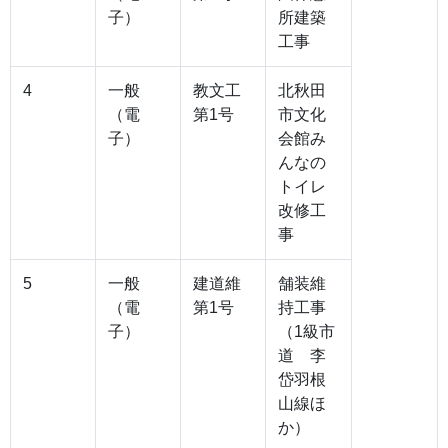
子）
所建築
工事
4
一般
教文工
北秋田
（電
第1号
市文化
子）
会館み
んなの
トイレ
改修工
事
5
一般
建道維
舗装維
（電
第1号
持工事
子）
（1級市
道 李
岱羽根
山線ほ
か）