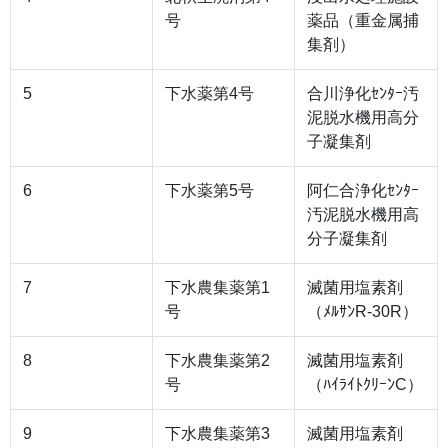
号
薬品（重金属捕
集剤）
5
下水薬第4号
合川浄化ｾﾝﾀｰ汚
泥脱水機用高分
子凝集剤
6
下水薬第5号
阿仁合浄化ｾﾝﾀｰ
汚泥脱水機用高
分子凝集剤
7
下水農集薬第1
滅菌用塩素剤
号
（ﾒﾙｻﾝR-30R）
8
下水農集薬第2
滅菌用塩素剤
号
（ﾊｲﾗｲﾄｸﾘｰﾝC）
9
下水農集薬第3
滅菌用塩素剤