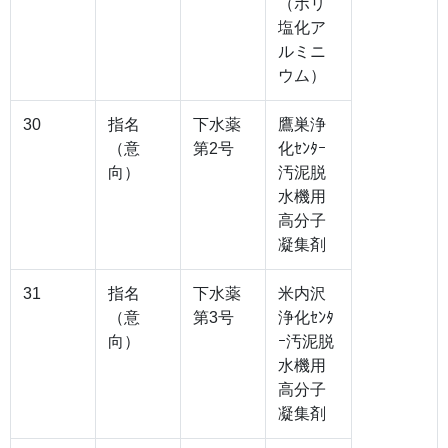
（ポリ
塩化ア
ルミニ
ウム）
30
指名
下水薬
鷹巣浄
（意
第2号
化ｾﾝﾀｰ
向）
汚泥脱
水機用
高分子
凝集剤
31
指名
下水薬
米内沢
（意
第3号
浄化ｾﾝﾀ
向）
ｰ汚泥脱
水機用
高分子
凝集剤