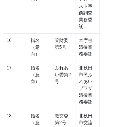
スト事
前調査
業務委
託
16
指名
管財委
本庁舎
（意
第5号
清掃業
向）
務委託
17
指名
ふれあ
北秋田
（意
い委第2
市民ふ
向）
号
れあい
プラザ
清掃業
務委託
18
指名
教交委
北秋田
（意
第2号
市交流