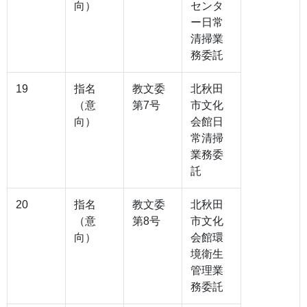
向）
センタ
ー日常
清掃業
務委託
19
指名
教文委
北秋田
（意
第7号
市文化
向）
会館日
常清掃
業務委
託
20
指名
教文委
北秋田
（意
第8号
市文化
向）
会館環
境衛生
管理業
務委託