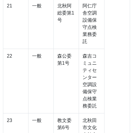
21
一般
北秋阿
阿仁庁
総委第1
舎空調
号
設備保
守点検
業務委
託
22
一般
森公委
森吉コ
第1号
ミュニ
ティセ
ンター
空調設
備保守
点検業
務委託
23
一般
教文委
北秋田
第6号
市文化