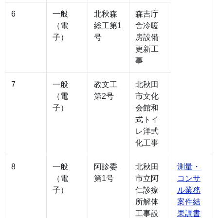
6
一般
北秋森
森吉庁
（電
総工第1
舎冷暖
子）
号
房設備
更新工
事
7
一般
教文工
北秋田
（電
第2号
市文化
子）
会館和
式トイ
レ洋式
化工事
8
一般
阿診委
北秋田
測量・
（電
第1号
市立阿
コンサ
子）
仁診療
ル業務
所解体
案件結
工事設
果調書