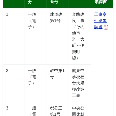
分
番号
果調書
1
一般
建道改
道路改
工事案
（電
第1号
良工事
件結果
子）
（その
調書
他市
道 大
町～伊
勢町
線）
2
一般
教中第1
鷹巣中
（電
号
学校校
子）
舎大規
模改造
工事
3
一般
都公工
中央公
（電
第1号
園休憩