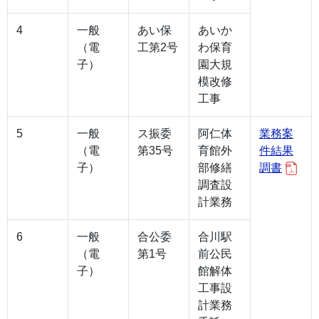
4
一般
あい保
あいか
（電
工第2号
わ保育
子）
園大規
模改修
工事
5
一般
ス振委
阿仁体
業務案
（電
第35号
育館外
件結果
子）
部修繕
調書
調査設
計業務
6
一般
合公委
合川駅
（電
第1号
前公民
子）
館解体
工事設
計業務