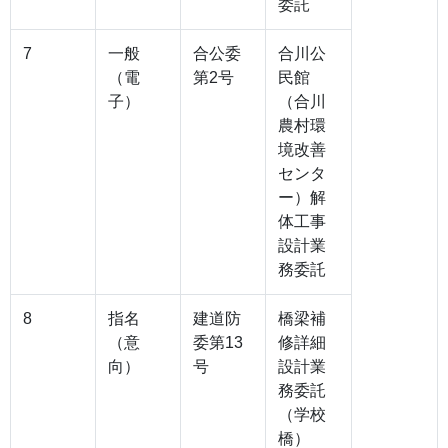
委託
7
一般
合公委
合川公
（電
第2号
民館
子）
（合川
農村環
境改善
センタ
ー）解
体工事
設計業
務委託
8
指名
建道防
橋梁補
（意
委第13
修詳細
向）
号
設計業
務委託
（学校
橋）