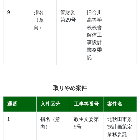
9
指名
管財委
旧合川
（意
第29号
高等学
向）
校校舎
解体工
事設計
業務委
託
取りやめ案件
通番
入札区分
工事等番号
案件名
1
指名（意
教生文委第
北秋田市景
向）
9号
観計画策定
業務委託