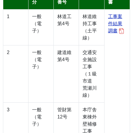
分
番号
書
1
一般
林道工
林道維
工事案
（電
第4号
持工事
件結果
子）
（土平
調書
線）
2
一般
建道維
交通安
（電
第4号
全施設
子）
工事
（１級
市道
荒瀬川
線）
3
一般
管財第
本庁舎
（電
12号
東棟外
子）
壁補修
工事