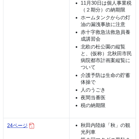
11月30日は個人事業税
（２期分）の納期限
ホームタンクからの灯
油の漏洩事故に注意
赤十字救急法救急員養
成講習会
北欧の杜公園の縦覧
と、(仮称）北秋田市民
病院都市計画案縦覧に
ついて
介護予防は生命の貯蓄
体操で
人のうごき
夜間当番医
税の納期限
秋田内陸線「秋」の観
24ページ
光列車