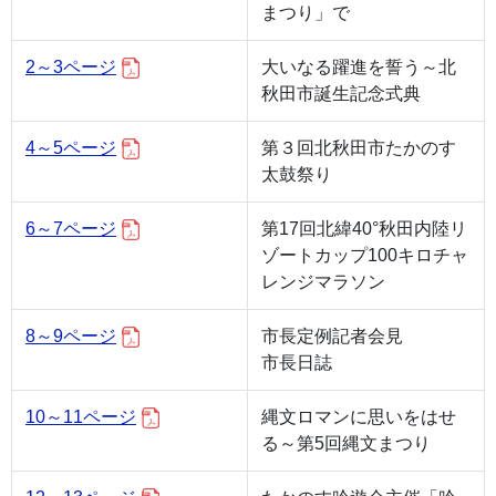
まつり」で
2～3ページ
大いなる躍進を誓う～北
秋田市誕生記念式典
4～5ページ
第３回北秋田市たかのす
太鼓祭り
6～7ページ
第17回北緯40°秋田内陸リ
ゾートカップ100キロチャ
レンジマラソン
8～9ページ
市長定例記者会見
市長日誌
10～11ページ
縄文ロマンに思いをはせ
る～第5回縄文まつり