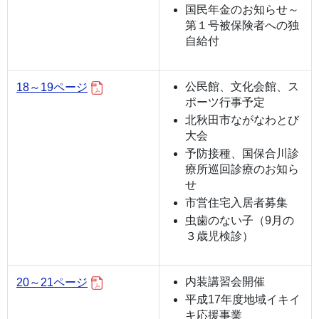
国民年金のお知らせ～
第１号被保険者への独
自給付
公民館、文化会館、ス
18～19ページ
ポーツ行事予定
北秋田市ながなわとび
大会
予防接種、国保合川診
療所巡回診療のお知ら
せ
市営住宅入居者募集
虫歯のない子（9月の
３歳児検診）
内装講習会開催
20～21ページ
平成17年度地域イキイ
キ応援事業