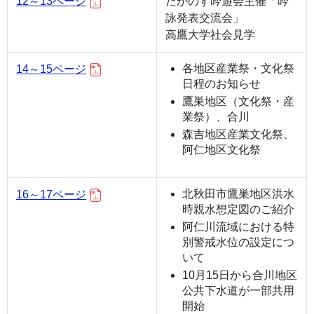
12～13ページ
たかのす吟遊会主催「吟
詠発表交流会」
高鷹大学社会見学
各地区産業祭・文化祭
14～15ページ
日程のお知らせ
鷹巣地区（文化祭・産
業祭）、合川
森吉地区産業文化祭、
阿仁地区文化祭
北秋田市鷹巣地区洪水
16～17ページ
時親水想定図のご紹介
阿仁川流域における特
別警戒水位の設定につ
いて
10月15日から合川地区
公共下水道が一部共用
開始