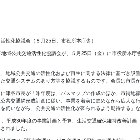
活性化協議会（５月25日、市役所本庁舎）
市地域公共交通活性化協議会が、５月25日（金）に市役所本庁
は、地域公共交通の活性化および再生に関する法律に基づき設
した交通システムのあり方等を協議するものです。会長は市長
めに津谷市長が「昨年度は、バスマップの作成のほか、市街地
域公共交通網形成計画に従い、事業を着実に進めながら広大な
見を伺いながら、公共交通の活性化が図られるよう期待する」
算、平成30年度の事業計画と予算、生活交通確保維持改善計画
認されました。