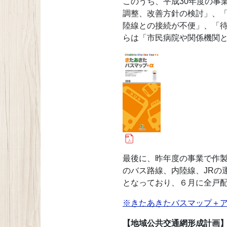
このうち、平成30年度の事
調整、改善方針の検討」、
陸線との接続が不便」、「
らは「市民病院や関係機関
最後に、昨年度の事業で作
のバス路線、内陸線、JRの
となっており、６月に全戸
※きたあきたバスマップ＋
【地域公共交通網形成計画