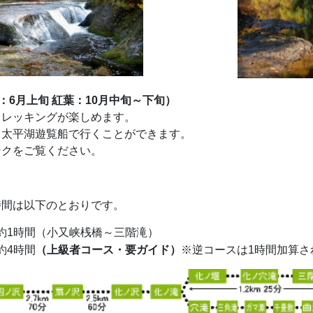
：6月上旬 紅葉：10月中旬～下旬）
トレッキングが楽しめます。
、太平湖遊覧船で行くことができます。
ンクをご覧ください。
時間は以下のとおりです。
約1時間（小又峡桟橋～三階滝）
約4時間
（上級者コース・要ガイド）
※逆コースは1時間加算