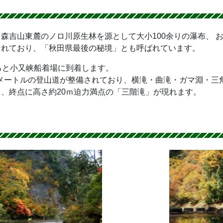
森吉山東麓のノロ川原生林を源として大小100余りの瀑布、 
されており、「秋田県最後の秘境」とも呼ばれています。
ると小又峡船着場に到着します。
ロメートルの登山道が整備されており、横滝・曲滝・ガマ淵・
、終点に高さ約20ｍ迫力満点の「三階滝」が現れます。