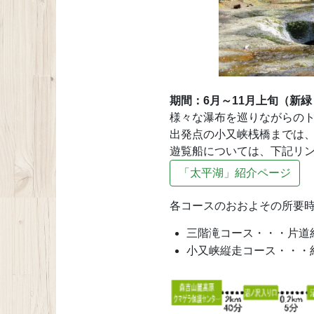
期間：6月～11月上旬（新緑
様々な瀑布を巡りながらの
出発点の小又峡桟橋までは
遊覧船については、下記リ
「太平湖」紹介ページ
各コースのおおよその所要
三階滝コース・・・片道
小又峡縦走コース・・・