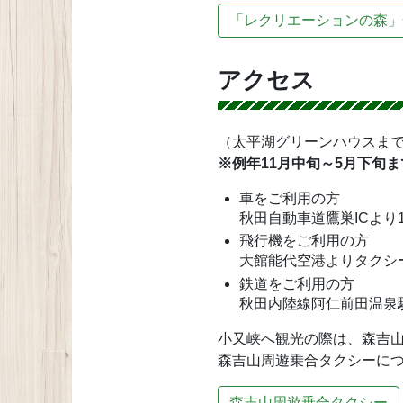
「レクリエーションの森」
アクセス
（太平湖グリーンハウスま
※例年11月中旬～5月下旬
車をご利用の方
秋田自動車道鷹巣ICより1
飛行機をご利用の方
大館能代空港よりタクシー
鉄道をご利用の方
秋田内陸線阿仁前田温泉
小又峡へ観光の際は、森吉
森吉山周遊乗合タクシーに
森吉山周遊乗合タクシー