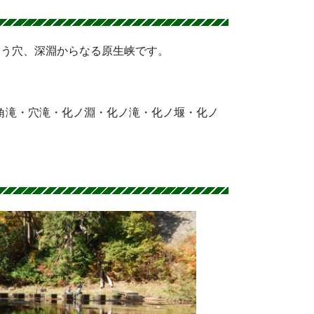
おう穴、深淵からなる原生峡です。
三角滝・穴滝・化ノ淵・化ノ滝・化ノ堰・化ノ