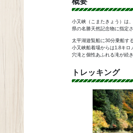
概要
小又峡（こまたきょう）は、
県の名勝天然記念物に指定
太平湖遊覧船に30分乗船す
小又峡船着場からは1.8キ
穴滝と個性あふれる滝が続き
トレッキング