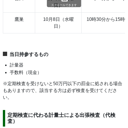
日）
スクロールできます
鷹巣
10月8日（水曜
10時30分から15時
日）
当日持参するもの
計量器
手数料（現金）
※定期検査を受けないと50万円以下の罰金に処される場合
もありますので、該当する方は必ず検査を受けてくださ
い。
定期検査に代わる計量士による出張検査（代検
査）