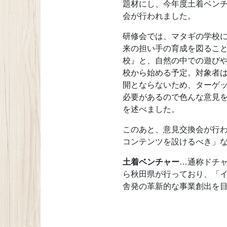
題材にし、今年度土着ベン
会が行われました。
研修会では、マタギの学校
来の担い手の育成を図るこ
校』と、自然の中での遊び
校から始める予定。対象者
開とならないため、ターゲ
必要があるので色んな意見
を述べました。
このあと、意見交換会が行
コンテンツを設けるべき」
土着ベンチャー
…通称ドチャ
ら秋田県が行っており、「
舎発の革新的な事業創出を