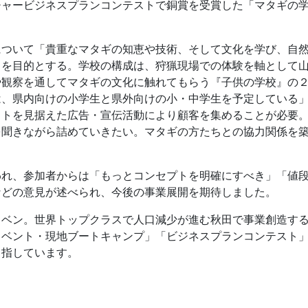
チャービジネスプランコンテストで銅賞を受賞した「マタギの
について「貴重なマタギの知恵や技術、そして文化を学び、自
とを目的とする。学校の構成は、狩猟現場での体験を軸として
や観察を通してマタギの文化に触れてもらう『子供の学校』の
は、県内向けの小学生と県外向けの小・中学生を予定している
ットを見据えた広告・宣伝活動により顧客を集めることが必要
を聞きながら詰めていきたい。マタギの方たちとの協力関係を
われ、参加者からは「もっとコンセプトを明確にすべき」「値
などの意見が述べられ、今後の事業展開を期待しました。
ベン。世界トップクラスで人口減少が進む秋田で事業創造する
イベント・現地ブートキャンプ」「ビジネスプランコンテスト
目指しています。