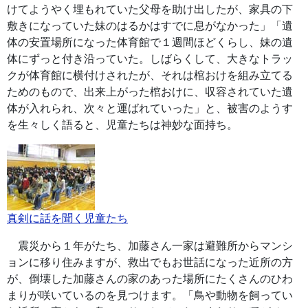
けてようやく埋もれていた父母を助け出したが、家具の下
敷きになっていた妹のはるかはすでに息がなかった」「遺
体の安置場所になった体育館で１週間ほどくらし、妹の遺
体にずっと付き沿っていた。しばらくして、大きなトラッ
クが体育館に横付けされたが、それは棺おけを組み立てる
ためのもので、出来上がった棺おけに、収容されていた遺
体が入れられ、次々と運ばれていった」と、被害のようす
を生々しく語ると、児童たちは神妙な面持ち。
真剣に話を聞く児童たち
震災から１年がたち、加藤さん一家は避難所からマンシ
ョンに移り住みますが、救出でもお世話になった近所の方
が、倒壊した加藤さんの家のあった場所にたくさんのひわ
まりが咲いているのを見つけます。「鳥や動物を飼ってい