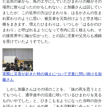
た近所の家から、鳥のエサにしていたひまわりの種がその
場所に散らばったのかもしれない」と加藤さんは話してい
ましたが、この近所の方はひまわりを、はるかさんの生ま
れ変わりのように思い、被災者を元気付けようと空き地に
種をまきます。増えたひまわりは、いつしか「はるかのひ
まわり」と呼ばれるようになって市内に広く植えられ、そ
の後世界中に輪が広がった、との話に児童や父兄らも感銘
を受けていたようすでした。
実際に災害が起きた時の備えについて児童に問い掛ける加
藤さん
しかし加藤さんはその頃のことを、「妹の死を思うとと
てもつらく、通学途中の沿道に咲いているひまわりを見る
ものいやでした」と、ひきこもるようになった当時の自分
を語ります。しかしその後、「ある活動家に会ったことな