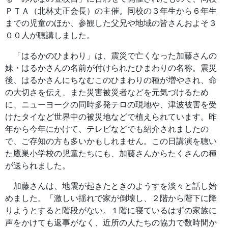
ＰＴＡ（北林丈正会長）の主催。同校の３年生から６年生
までの児童のほか、参観した父兄や地域の皆さんおよそ３
００人が聴講しました。
「はるかのひまわり」は、震災で亡くなった加藤さんの
妹・はるかさんの名前が付けられたひまわりの名称。震災
後、はるかさんにちなむこのひまわりの種が増やされ、命
の大切さを伝え、また災害被災者などを元気づけるため
に、ニューヨークの同時多発テロの現地や、津波被害を受
けたタイなど世界中の被災地などで植えられています。昨
年から今年にかけて、テレビなどでも紹介されましたの
で、ご存知の方も多いかもしれません。この日講演を聴い
た鷹巣小学校の児童たちにも、加藤さんからたくさんの種
が送られました。
加藤さんは、地震が起きたときのようすを淡々と話し始
めました。「激しい揺れで家が倒壊し、２階から階下に降
りようとすると階段がない。１階に寝ているはずの家族に
声をかけても返事がなく、近所の人たちの協力で数時間か