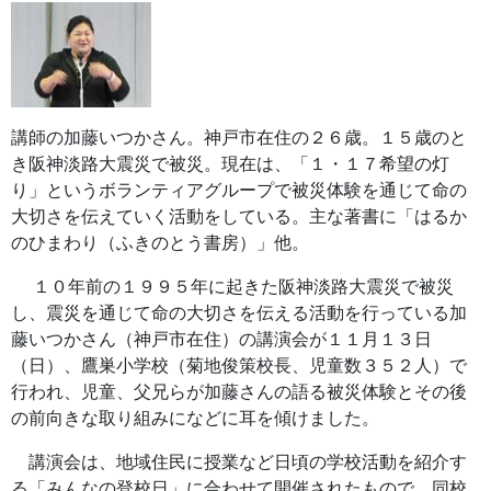
講師の加藤いつかさん。神戸市在住の２６歳。１５歳のと
き阪神淡路大震災で被災。現在は、「１・１７希望の灯
り」というボランティアグループで被災体験を通じて命の
大切さを伝えていく活動をしている。主な著書に「はるか
のひまわり（ふきのとう書房）」他。
１０年前の１９９５年に起きた阪神淡路大震災で被災
し、震災を通じて命の大切さを伝える活動を行っている加
藤いつかさん（神戸市在住）の講演会が１１月１３日
（日）、鷹巣小学校（菊地俊策校長、児童数３５２人）で
行われ、児童、父兄らが加藤さんの語る被災体験とその後
の前向きな取り組みになどに耳を傾けました。
講演会は、地域住民に授業など日頃の学校活動を紹介す
る「みんなの登校日」に合わせて開催されたもので、同校